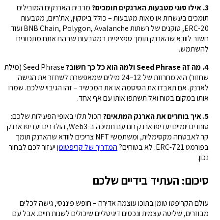
3. אילו סוגי מטבעות הארנקים תומכים?
מרבית הארנקים המובילים
תומכים בעשרות או מאות מטבעות – כולל ביטקוין, את'ריום, מטבעות
ERC-20, טוקנים של רשתות BNB Chain, Polygon, Avalanche ועוד.
חשוב לוודא שהארנק תומך ספציפית במטבעות שבהם אתם מתכוונים
להשתמש.
4. מה זה Seed Phrase ולמה הוא כל כך חשוב?
Seed Phrase (מילת
שחזור) היא מחרוזת של 12–24 מילים שמאפשרת לשחזר את הגישה
לארנק. אם תאבדו את הסיסמה או את המכשיר – זהו הגיבוי שלכם. שמרו
אותו במקום בטוח ואל תשתפו אותו עם אף אחד.
5. איך בוחרים את הארנק המתאים?
הכול תלוי באופי הפעילות שלכם:
סוחרים יומיים יעדיפו ארנק חם עם תמיכה ב-Web3, הולדרים יעדיפו ארנק
קר לאבטחה מקסימלית, ומשתמשי NFT צריכים לוודא שהארנק תומך
בפורמט ERC-721. לא בטוחים?
המדריך של קריפטומן
יעזור לכם לבחור
נכון.
סיכום: העתיד בידיים שלכם
עולם הקריפטו טומן בתוכו עוצמה אדירה – חופש פיננסי, גישה לכלים
מבוזרים, שליטה עצמית ונכסים דיגיטליים שיכולים לשנות חיים. אבל עם