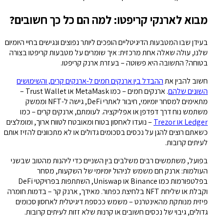
מבוא לארנקי קריפטו: למה הם כל כך חשובים?
בעידן שבו המטבעות הדיגיטליים הופכים ליותר נפוצים ונגישים בחיי היומיום
שלנו, עולה שאלה אחת מרכזית: איך שומרים על מטבעות קריפטו בצורה
בטוחה? התשובה היא פשוטה – בעזרת ארנק קריפטו.
חשוב להבין את
ההבדל בין ארנקים חמים ל-ארנקים קרים, והשימושים
השונים שלהם
. ארנקים חמים – כמו MetaMask או Trust Wallet –
מתאימים למסחר יומיומי, חיבור לאתרי DeFi, גישה ל-NFT וממשק
משתמש נוח דרך דפדפן או אפליקציה. לעומתם, ארנקים קרים – כמו
Ledger או Trezor
– נועדו לאחסון בטוח ומאובטח לטווח ארוך, ומומלצים
כשאתם רוצים להגן על נכסים בסכומים גדולים או לא מתכוונים להזיז אותם
לעיתים קרובות.
בפועל, משתמשים רבים משלבים בין השניים כדי ליהנות מהטוב שבשני
העולמות: ארנק חם משמש לניהול יומיומי של השקעות, מסחר
בפלטפורמות כמו Binance או Uniswap, השתתפות בפרויקטי DeFi
וקבלת או שליחת NFT בלחיצת כפתור. מאידך, ארנק קר – בדמות חומרה
פיזית מנותקת מהאינטרנט – משמש ככספת דיגיטלית לאחסון סכומים
גדולים, גיבוי של נכסים חשובים או קרנות שלא זזות לעיתים קרובות.