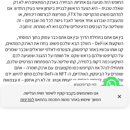
החופש הזה מגיעה גם אחריות. הבחירה בארנק המתאים היא לא רק
שאלה טכנית – היא הצעד הראשון לבניית ביטחון אישי בעידן החדש. אם
למדתם משהו מהקריסה של FTX, מפריצות לבורסות ריכוזיות, או
מהעובדה שברגע אחד אפשר לאבד גישה לכל מה שבניתם – זה
ששליטה על הנכסים הדיגיטליים שלכם היא לא מותרות. זו חובה.
בין אם אתם בתחילת הדרך ובין אם אתם כבר עמוק בתוך המסחר,
השקעות או DeFi – השלב הבא שלכם פשוט: בחרו את הארנק המתאים,
קנו אותו עכשיו באתר קריפטומן, והצטרפו לאלפי ישראלים שכבר שומרים
על הקריפטו שלהם בראש שקט. אל תוותרו על ההגנה שמגיעה לכם.
השקיעו כמה דקות בלמידה, קחו שליטה על המפתחות הפרטיים שלכם,
ותתחילו לנהל את הקריפטו כמו מקצוענים. עם ארנק חומרה – אתם
שומרים על הביטקוין, האת'ריום, ה-NFT וה-DeFi שלכם מחוץ להישג ידם
של האקרים, קריסות בורסות או טעויות אנוש. זה לא רק אחסון – זו עצמאות
היי קריפטומן
פיננסית אמיתית.
אנו משתמשים בקבצי קוקיז לשיפור חווית הגלישה.
×
לרכישת ארנקי קריפטו
, לדג'ר וטרזור ועוד שלל מוצרים בקרו בעמוד החנות
המשך שימוש באתר מהווה הסכמה בהתאם
למדיניות
שלנו
קריפטומן כאן בשבילכם – עם מוצרים מהמותגים המובילים בעולם, תמיכה
טכנית בעברית, ומדריכים שילוו אתכם צעד אחר צעד. רוצים עזרה בבחירת
הארנק הנכון לכם? בקרו בעמוד ההשוואה שלנו וקבלו המלצות מותאמות