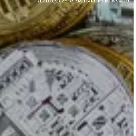
10 באפריל 2025
·
shai Milikowski
·
0 תגובה