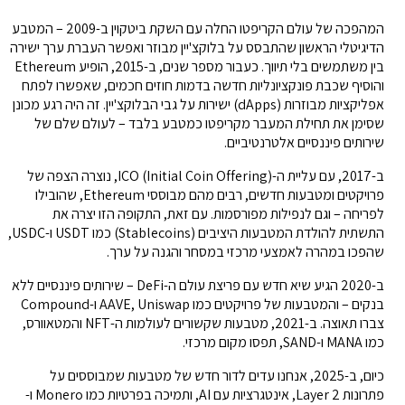
המהפכה של עולם הקריפטו החלה עם השקת ביטקוין ב-2009 – המטבע
הדיגיטלי הראשון שהתבסס על בלוקצ'יין מבוזר ואפשר העברת ערך ישירה
בין משתמשים בלי תיווך. כעבור מספר שנים, ב-2015, הופיע Ethereum
והוסיף שכבת פונקציונליות חדשה בדמות חוזים חכמים, שאפשרו לפתח
אפליקציות מבוזרות (dApps) ישירות על גבי הבלוקצ'יין. זה היה רגע מכונן
שסימן את תחילת המעבר מקריפטו כמטבע בלבד – לעולם שלם של
שירותים פיננסיים אלטרנטיביים.
ב-2017, עם עליית ה-ICO (Initial Coin Offering), נוצרה הצפה של
פרויקטים ומטבעות חדשים, רבים מהם מבוססי Ethereum, שהובילו
לפריחה – וגם לנפילות מפורסמות. עם זאת, התקופה הזו יצרה את
התשתית להולדת המטבעות היציבים (Stablecoins) כמו USDT ו-USDC,
שהפכו במהרה לאמצעי מרכזי במסחר והגנה על ערך.
ב-2020 הגיע שיא חדש עם פריצת עולם ה-DeFi – שירותים פיננסיים ללא
בנקים – והמטבעות של פרויקטים כמו AAVE, Uniswap ו-Compound
צברו תאוצה. ב-2021, מטבעות שקשורים לעולמות ה-NFT והמטאוורס,
כמו MANA ו-SAND, תפסו מקום מרכזי.
כיום, ב-2025, אנחנו עדים לדור חדש של מטבעות שמבוססים על
פתרונות Layer 2, אינטגרציות עם AI, ותמיכה בפרטיות כמו Monero ו-