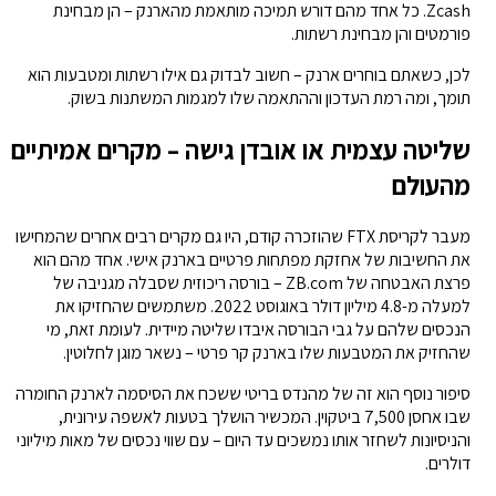
Zcash. כל אחד מהם דורש תמיכה מותאמת מהארנק – הן מבחינת
פורמטים והן מבחינת רשתות.
לכן, כשאתם בוחרים ארנק – חשוב לבדוק גם אילו רשתות ומטבעות הוא
תומך, ומה רמת העדכון וההתאמה שלו למגמות המשתנות בשוק.
שליטה עצמית או אובדן גישה – מקרים אמיתיים
מהעולם
מעבר לקריסת FTX שהוזכרה קודם, היו גם מקרים רבים אחרים שהמחישו
את החשיבות של אחזקת מפתחות פרטיים בארנק אישי. אחד מהם הוא
פרצת האבטחה של ZB.com – בורסה ריכוזית שסבלה מגניבה של
למעלה מ-4.8 מיליון דולר באוגוסט 2022. משתמשים שהחזיקו את
הנכסים שלהם על גבי הבורסה איבדו שליטה מיידית. לעומת זאת, מי
שהחזיק את המטבעות שלו בארנק קר פרטי – נשאר מוגן לחלוטין.
סיפור נוסף הוא זה של מהנדס בריטי ששכח את הסיסמה לארנק החומרה
שבו אחסן 7,500 ביטקוין. המכשיר הושלך בטעות לאשפה עירונית,
והניסיונות לשחזר אותו נמשכים עד היום – עם שווי נכסים של מאות מיליוני
דולרים.