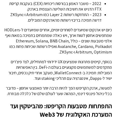
2022 – משבר האמון בבורסות ריכוזיות (CEX) בעקבות קריסת
FTX הדגיש את חשיבות השליטה העצמית בארנק.
2023 – התחזקות רשתות Layer 2 כמו Arbitrum ו-ZKSync
דרשה תמיכה בריבוי רשתות מהארנקים המובילים.
כיום יש ארנקים שמיועדים לסוחרים יומיים, אחרים שמיועדים ל-HODLers
שמחפשים אחסון לטווח ארוך, ויש כאלה שמתמחים בתמיכה במאות ואף
אלפי מטבעות שונים – כולל Ethereum, Solana, BNB Chain,
Avalanche, Cardano, Polkadot ואפילו רשתות שכיחות פחות כמו
Arbitrum, Optimism ו-ZKSync.
בנוסף, קיימים פתרונות שמציעים UX ידידותי למתחילים, לצד פיצ'רים
מתקדמים למשתמשים מקצועיים בעולם ה-DeFi. בין האפשרויות
המובילות: תמיכה ב-WalletConnect, מעקב אחרי תיק נכסים, חיבור
ישיר ל-Dapps, אינטגרציה עם תהליכי staking ועוד.
למעשה, ארנק הקריפטו הפך להיות הרבה יותר מאמצעי אחסון – מדובר
בכלי ניהול פיננסי דינמי, המהווה שער לעולם שלם של כלכלה מבוזרת.
התפתחות מטבעות הקריפטו: מהביטקוין ועד
המערכת האקולוגית של Web3