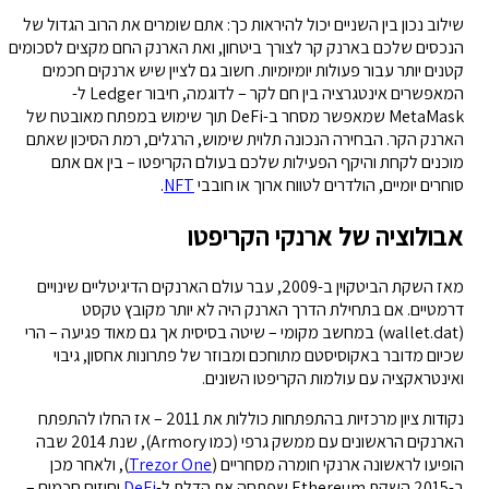
שילוב נכון בין השניים יכול להיראות כך: אתם שומרים את הרוב הגדול של
הנכסים שלכם בארנק קר לצורך ביטחון, ואת הארנק החם מקצים לסכומים
קטנים יותר עבור פעולות יומיומיות. חשוב גם לציין שיש ארנקים חכמים
המאפשרים אינטגרציה בין חם לקר – לדוגמה, חיבור Ledger ל-
MetaMask שמאפשר מסחר ב-DeFi תוך שימוש במפתח מאובטח של
הארנק הקר. הבחירה הנכונה תלוית שימוש, הרגלים, רמת הסיכון שאתם
מוכנים לקחת והיקף הפעילות שלכם בעולם הקריפטו – בין אם אתם
סוחרים יומיים, הולדרים לטווח ארוך או חובבי
NFT
.
אבולוציה של ארנקי הקריפטו
מאז השקת הביטקוין ב-2009, עבר עולם הארנקים הדיגיטליים שינויים
דרמטיים. אם בתחילת הדרך הארנק היה לא יותר מקובץ טקסט
(wallet.dat) במחשב מקומי – שיטה בסיסית אך גם מאוד פגיעה – הרי
שכיום מדובר באקוסיסטם מתוחכם ומבוזר של פתרונות אחסון, גיבוי
ואינטראקציה עם עולמות הקריפטו השונים.
נקודות ציון מרכזיות בהתפתחות כוללות את 2011 – אז החלו להתפתח
הארנקים הראשונים עם ממשק גרפי (כמו Armory), שנת 2014 שבה
הופיעו לראשונה ארנקי חומרה מסחריים (
Trezor One
), ולאחר מכן
ב-2015 השקת Ethereum שפתחה את הדלת ל-
DeFi
וחוזים חכמים –