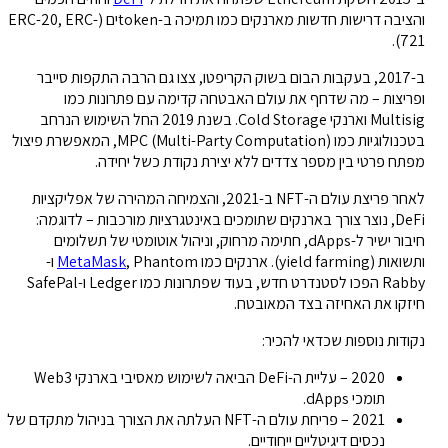
והציבה דרישות חדשות מארנקים כמו תמיכה ב-tokenים (ERC-20, ERC-
721).
ב-2017, בעקבות הבום בשוק הקריפטו, צצו גם הרבה התקפות סייבר
ופריצות – מה שדחף את עולם האבטחה קדימה עם פתרונות כמו
Multisig וארנקי Cold Storage. בשנת 2019 החל השימוש הנרחב
בטכנולוגיות כמו MPC (Multi-Party Computation), המאפשרת פיצול
מפתח פרטי בין מספר צדדים ללא יצירת נקודת כשל יחידה.
לאחר פריצת עולם ה-NFT ב-2021, והצמיחה המהירה של אפליקציות
DeFi, נוצר צורך בארנקים שתומכים באינטגרציות מורכבות – לדוגמה:
חיבור ישיר ל-dApps, חתימה מרחוק, וניהול אוטומטי של תשלומים
ותשואות (yield farming). ארנקים כמו
MetaMask
, Phantom ו-
Rabby הפכו לסטנדרט חדש, בעוד שפתרונות כמו Ledger ו-SafePal
חיזקו את האחיזה בצד המאובטח.
נקודות נוספות שכדאי להכיר:
2020 – עליית ה-DeFi הביאה לשימוש מאסיבי בארנקי Web3
תומכי dApps.
2021 – פריחת עולם ה-NFT העלתה את הצורך בניהול מתקדם של
נכסים דיגיטליים ייחודיים.