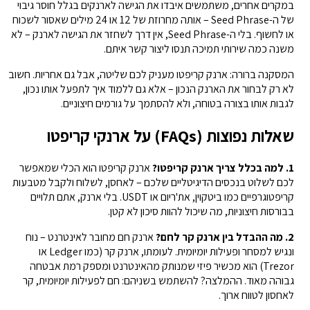
במקרים אחרים, משתמשים איבדו את הגישה לארנקים בגלל חוסר גיבוי
של ה-Seed Phrase – אותה מחרוזת של 12 או 24 מילים שאסור לשכוח
או לחשוף. בלי ה-Seed Phrase, אין דרך לשחזר את הגישה לארנק – לא
משנה כמה שירותי תמיכה תנסו ליצור קשר איתם.
המסקנה ברורה: ארנק קריפטו מעניק לכם שליטה, אבל גם אחריות. חשוב
לא רק לבחור את הארנק הנכון – אלא גם ללמוד איך לתפעל אותו נכון,
לגבות אותו בצורה בטוחה, ולא להסתמך על גורמים חיצוניים.
שאלות נפוצות (FAQs) על ארנקי קריפטו
1. למה בכלל צריך ארנק קריפטו?
ארנק קריפטו הוא הכלי שמאפשר
לכם לשלוט בנכסים הדיגיטליים שלכם – לאחסן, לשלוח ולקבל מטבעות
קריפטוגרפיים כמו ביטקוין, את'ריום או USDT. בלי ארנק, אתם תלויים
בבורסות חיצוניות, מה שיכול להוות סיכון לא קטן.
2. מה ההבדל בין ארנק קר לחם?
ארנק חם מחובר לאינטרנט – נוח
ונגיש למסחר ופעילות יומיומית. לעומתו, ארנק קר (כמו Ledger או
Trezor) הוא מכשיר פיזי שמנותק מהאינטרנט ומספק רמת אבטחה
גבוהה מאוד. ההמלצה? להשתמש בשניהם: חם לפעילות יומיומית, קר
לאחסון לטווח ארוך.