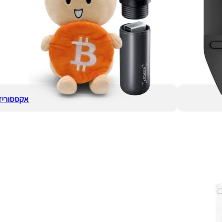
אקססוריז