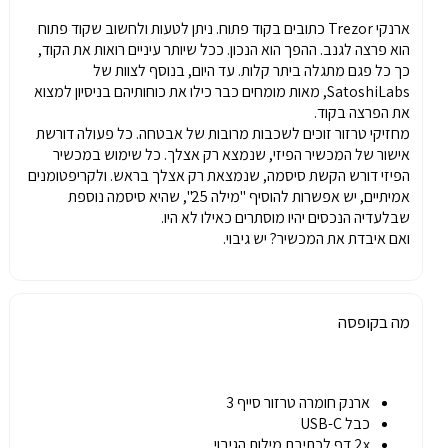
ארנקי Trezor כתובים בקוד פתוח. ניתן לטעות ולחשוב שקוד פתוח
הוא פרצה לגנב. ההפך הוא הנכון. ככל שיותר עיניים רואות את הקוד,
כך כל פגם מתגלה ביתר קלות. עד היום, בנוסף לצוות של
SatoshiLabs, מאות מומחים כבר כילו את כוחותיהם בניסיון למצוא
את הפרצה בקוד.
מחזיקי טרזור זוכים לשכבות מרובות של אבטחה. כל פעולה דורשת
אישור של המכשיר הפיזי, שנמצא רק אצלך. כל שימוש במכשיר
הפיזי דורש הקשת סיסמה, שנמצאת רק אצלך בראש. ולקריפטומנים
אמיתיים, יש אפשרות להוסיף "מילה 25", שהיא סיסמה נוספת
שבלעדיה הנכסים יהיו מוסתרים כאילו לא היו.
ואם איבדת את המכשיר? יש גיבוי.
מה בקופסה
ארנק חומרה טרזור סייף 3
כבל USB-C
2x דף לכתיבת מילות הגיבוי