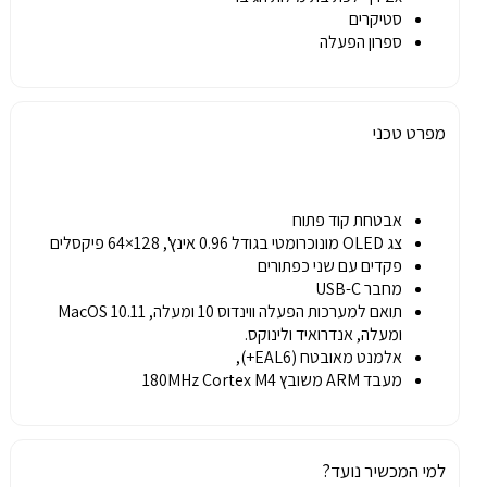
סטיקרים
ספרון הפעלה
מפרט טכני
אבטחת קוד פתוח
צג
OLED
מונוכרומטי בגודל
0.96
אינץ
', 128×64
פיקסלים
פקדים עם שני כפתורים
מחבר USB-C
תואם למערכות הפעלה ווינדוס 10 ומעלה, MacOS 10.11
ומעלה, אנדרואיד ולינוקס.
אלמנט מאובטח (EAL6+),
מעבד ARM משובץ 180MHz Cortex M4
למי המכשיר נועד?