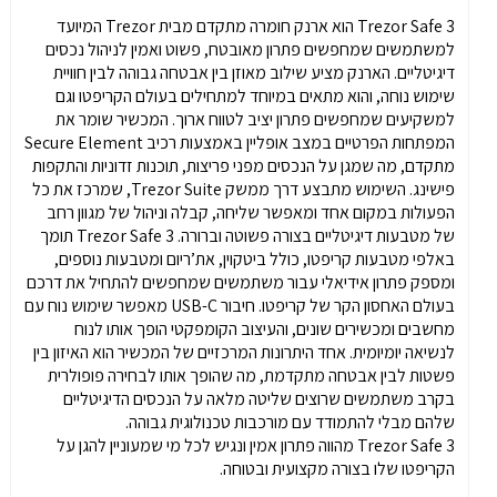
Trezor Safe 3 הוא ארנק חומרה מתקדם מבית Trezor המיועד
למשתמשים שמחפשים פתרון מאובטח, פשוט ואמין לניהול נכסים
דיגיטליים. הארנק מציע שילוב מאוזן בין אבטחה גבוהה לבין חוויית
שימוש נוחה, והוא מתאים במיוחד למתחילים בעולם הקריפטו וגם
למשקיעים שמחפשים פתרון יציב לטווח ארוך. המכשיר שומר את
המפתחות הפרטיים במצב אופליין באמצעות רכיב Secure Element
מתקדם, מה שמגן על הנכסים מפני פריצות, תוכנות זדוניות והתקפות
פישינג. השימוש מתבצע דרך ממשק Trezor Suite, שמרכז את כל
הפעולות במקום אחד ומאפשר שליחה, קבלה וניהול של מגוון רחב
של מטבעות דיגיטליים בצורה פשוטה וברורה. Trezor Safe 3 תומך
באלפי מטבעות קריפטו, כולל ביטקוין, את’ריום ומטבעות נוספים,
ומספק פתרון אידיאלי עבור משתמשים שמחפשים להתחיל את דרכם
בעולם האחסון הקר של קריפטו. חיבור USB-C מאפשר שימוש נוח עם
מחשבים ומכשירים שונים, והעיצוב הקומפקטי הופך אותו לנוח
לנשיאה יומיומית. אחד היתרונות המרכזיים של המכשיר הוא האיזון בין
פשטות לבין אבטחה מתקדמת, מה שהופך אותו לבחירה פופולרית
בקרב משתמשים שרוצים שליטה מלאה על הנכסים הדיגיטליים
שלהם מבלי להתמודד עם מורכבות טכנולוגית גבוהה.
Trezor Safe 3 מהווה פתרון אמין ונגיש לכל מי שמעוניין להגן על
הקריפטו שלו בצורה מקצועית ובטוחה.