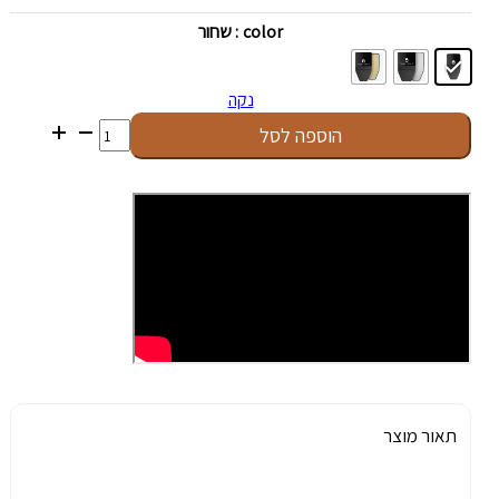
color
: שחור
נקה
כמות
הוספה לסל
של
Trezor
Safe
3
תאור מוצר