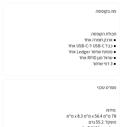
מה בקופסה
תכולת הקופסה:
● ארנק חומרה אחד
● כבל USB-C ל-USB-C אחד
● מפתח שחזור Ledger אחד
● שרוול מגן RFID אחד
● 3 דפי שחזור
מפרט טכני
:מידות
78 מ"מ x 56.4 מ"מ x 8.3 מ"מ
משקל: 55.2 גרם