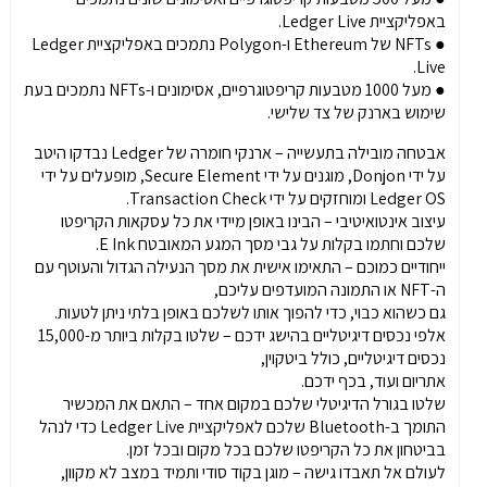
באפליקציית Ledger Live.
● NFTs של Ethereum ו-Polygon נתמכים באפליקציית Ledger
Live.
● מעל 1000 מטבעות קריפטוגרפיים, אסימונים ו-NFTs נתמכים בעת
שימוש בארנק של צד שלישי.
אבטחה מובילה בתעשייה – ארנקי חומרה של Ledger נבדקו היטב
על ידי Donjon, מוגנים על ידי Secure Element, מופעלים על ידי
Ledger OS ומוחזקים על ידי Transaction Check.
עיצוב אינטואיטיבי – הבינו באופן מיידי את כל עסקאות הקריפטו
שלכם וחתמו בקלות על גבי מסך המגע המאובטח E Ink.
ייחודיים כמוכם – התאימו אישית את מסך הנעילה הגדול והעוטף עם
ה-NFT או התמונה המועדפים עליכם,
גם כשהוא כבוי, כדי להפוך אותו לשלכם באופן בלתי ניתן לטעות.
אלפי נכסים דיגיטליים בהישג ידכם – שלטו בקלות ביותר מ-15,000
נכסים דיגיטליים, כולל ביטקוין,
אתריום ועוד, בכף ידכם.
שלטו בגורל הדיגיטלי שלכם במקום אחד – התאם את המכשיר
התומך ב-Bluetooth שלכם לאפליקציית Ledger Live כדי לנהל
בביטחון את כל הקריפטו שלכם בכל מקום ובכל זמן.
לעולם אל תאבדו גישה – מוגן בקוד סודי ותמיד במצב לא מקוון,