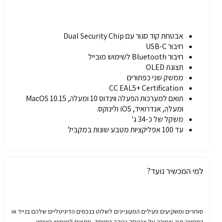
אבטחת קוד סגור עם Dual Security Chip
חיבור USB-C
חיבור Bluetooth לשימוש מובייל
תצוגת OLED
ממשק שני כפתורים
CC EAL5+ Certification
תואם למערכות הפעלה ווינדוס 10 ומעלה, MacOS 10.15
ומעלה, אנדרואיד, iOS ולינוקס.
משקל של כ-34 ג'
עד 100 אפליקציות מטבע שונות במקביל
למי המכשיר נועד?
סוחרים
ומשקיעים
פעילים
המעוניינים
לשלוט
בנכסים
הדיגיטליים
שלהם
בנייד
או
במחשב
תוך
שמירה
על
אבטחה
גבוהה
במיוחד,
מתאים לשימוש באייפון.