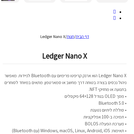
דף הבית
/
חנות
/
Ledger Nano X
Ledger Nano X
Ledger Nano X הוא ארנק קריפטו פרימיום עם Bluetooth לניידות. מאפשר
ניהול נכסים בצורה בטוחה דרך מחשב או סמארטפון. מתאים במיוחד לסוחרים
בתנועה או מחזיקי NFT.
• מסך OLED בגודל 128×64 פיקסלים
• Bluetooth 5.0
• סוללת ליתיום נטענת
• תמיכה ב-100 אפליקציות
• מערכת הפעלה BOLOS
• תאימות: Windows, macOS, Linux, Android, iOS (עם Bluetooth)