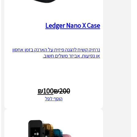
Ledger Nano X Case
נרתיק קשיח להגנה פיזית על הארנק בזמן אחסון
או נסיעות. אביזר משלים חשוב.
₪
100
₪
200
המחיר
המחיר
הוסף לסל
הנוכחי
המקורי
היה:
הוא:
₪200.
₪100.