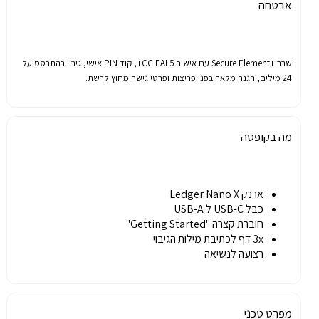
אבטחה
שבב
+Secure Element
עם
אישור
CC EAL5+,
קוד
PIN
אישי
,
גיבוי
בהתבסס
על
24
מילים
,
הגנה
מלאה
בפני
פריצות
ופרטי
גישה
מחוץ
לרשת
.
מה בקופסה
ארנק Ledger Nano X
כבל USB-C ל USB-A
חוברת קצרה "Getting Started"
3x דף לכתיבת מילות הגיבוי
רצועה לנשיאה
מפרט טכני