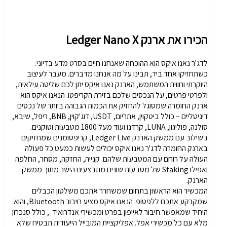
הכירו את ארנק Ledger Nano X
לדג'ר נאנו איקס הוא ההוכחה שאנחנו חיים בסרט מדע בדיוני.
כשתחזיקו אחד ביד, תבינו על מה אנחנו מדברים. מעבר לעיצוב
היוקרתי וחווית המשתמש, הארנק נאנו איקס יתן לכם שליטה עילאית,
ולפרטי פרטים, על הנכסים שלכם בזירת הקריפטו. הנאנו איקס הוא
ארנק החומרה שמסוגל להחזיק את הכמות הגבוהה ביותר של נכסים
דיגיטליים – כולל ביטקוין, אתריום, USDT, דוג'קוין, BNB, ריפל, שיבא,
סולנה, פוליגון, LUNA, קרדנו ועוד מעל 1800 מטבעות וטוקנים.
בשילוב עם ממשק הארנק Ledger Live, קריפטומנים שמחזיקים
בארנק החומרה לדג'ר נאנו איקס יכולים לעשות כמעט כל פעולה
העולה על רוחם עם המטבעות שלהם. קנייה, החזקה, מסחר, החלפה
ואפילו Staking של מטבעות שונים מתבצעים הישר מתוך ממשק
הארנק.
המכשיר הוא הראשון בתחום שמשחרר אתכם משלטון הכבלים
שמקרקע אתכם ללפטופ. הנאנו איקס מציע חיבור Bluetooth, והוא
היחיד שמאפשר חיבור לאייפון בפרט ומכשירי אנדרואיד , כולל סנכרון
מלא עם כל מכשירי אפל. אפליקציית המובייל הייעודית תבטיח שלא