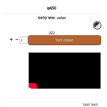
₪
650
color
: שחור קלאסי
נקה
כמות
הוספה לסל
של
Ledger
Nano
X
תאור מוצר