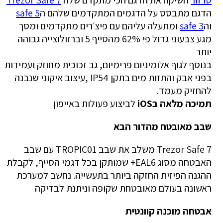
הדגם מתבסס על הדגמים המתקדמים שלהם ה
safe 5
וה
safe 3
ומתעלה עליהם עם פיצ׳רים מתקדמים ומסך
מגע צבעוני גדול פי 62% מהסייף 5 וברזולוצייה גבוהה
יותר
בנוסף לגוף אלומיניום פרימיום, גב זכוכית מחוזק ועמידות
בפני אבק והתזות מים בתקן IP54 ,עיצוב איקוני שנבנה
להחזיק מעמד.
תמיכה מלאה בiOS
לביצוע פעולות באייפון
שבב מאובטח מהדור הבא
Trezor Safe 7 משלב את שבב TROPIC01 עם שבב
האבטחה מסוג EAL6+ שמותקן בכל דגמי הסייף, לקבלת
ההגנה הפיזית החזקה ביותר בתעשייה. נחשב למערכת
ראשונה בעולם מאובטחת שקופה וניתנת לבדיקה
אבטחה מוכנה קוונטית