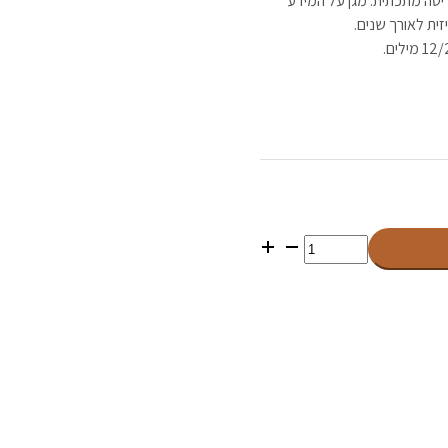
גרפי בחריטה מתכתית. מגן על המידע
ית לאורך שנים.
כמות
של
Trezor
Keep
Metal