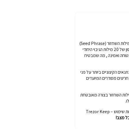
הוא הפתרון האולטימטיבי להגנה פיזית על מילות השחזור (Seed Phrase)
של הארנקי הטרזור שלכם. מדובר ממבנה נירוסטה עמיד, המיועד לאחסון של 20 מילות הגיבוי היחודי
Trezor Safe 3 / Trezor Safe 5 / T בצורה בטוחה ואמינה , מה שמבטיח
רוסטה 304 , שתוכננה לשרוד בתנאים הקיצוניים ביותר על פני
חריצים מסודרים המיועדים
מירת מילות השחזור בצורה מאובטחת
ו.
אם אתם מחפשים פתרון משלים המשלב עמידות יוצאת דופן, איכות וקלות שימוש – Trezor Keep
ל מצב!