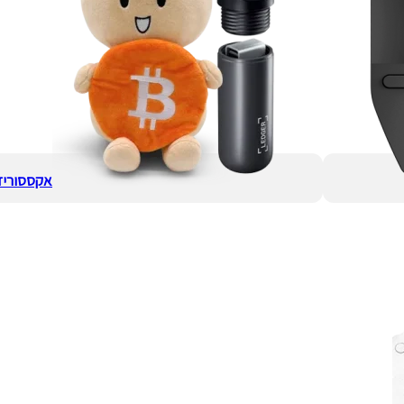
אקססוריז