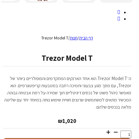
דף הבית
/
חנות
/
Trezor Model T
Trezor Model T
ה־Trezor Model T הוא אחד הארנקים המתקדמים והפופולריים ביותר של
Trezor, עם מסך מגע צבעוני ותמיכה רחבה במטבעות קריפטוגרפיים. הוא
מאפשר ניהול פשוט של נכסים דיגיטליים תוך שמירה על רמת אבטחה גבוהה.
המכשיר מתאים למשתמשים שרוצים חוויית שימוש נוחה במיוחד יחד עם שליטה
מלאה בנכסים שלהם.
₪
1,020
כמות
של