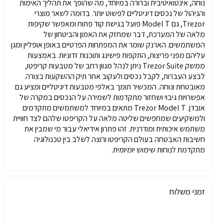
נוחה, אינטואיטיבית וברורה במיוחד, מה שהופך את תהליך האימות
והניהול של נכסים דיגיטליים לפשוט יותר. בדומה לשאר מוצרי
Trezor, גם Model T פועל בגישת קוד פתוח ומאפשר שקיפות
מלאה של המערכת, דבר שמחזק את האמון והביטחון של
המשתמשים. הארנק שומר את המפתחות הפרטיים באופן אופליין ומגן
עליהם מפני פריצות, התקפות פישינג ותוכנות זדוניות. באמצעות
ממשק Trezor Suite ניתן לנהל מגוון רחב של מטבעות קריפטו,
לבצע העברות, לקבל נכסים ולעקוב אחר תיק ההשקעות בצורה
מאובטחת ונוחה. המכשיר תומך באלפי מטבעות דיגיטליים ומציע גם
אפשרויות גיבוי ושחזור מתקדמות לשמירה על הנכסים במקרה של
אובדן. Trezor Model T מתאים במיוחד למשתמשים מתקדמים
ולמשקיעים שמחפשים שליטה מלאה על הקריפטו שלהם לצד חוויית
משתמש איכותית ומודרנית. זהו פתרון אידיאלי עבור מי שמבין את
חשיבות האבטחה בעולם הקריפטו ורוצה לשלב בין טכנולוגיה
מתקדמת לנוחות שימוש יומיומית.
זמני משלוח