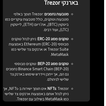
בארנקי Trezor
מטבעות נתמכים
:
Trezor תומך באלפי
מטבעות וטוקנים, כולל מטבעות עיקריים כמו
ביטקוין (BTC), את'ריום (ETH), לייטקוין
(LTC), ועוד רבים.
טוקנים מסוג ERC-20
:
ניתן לנהל טוקנים
מבוססי Ethereum (ERC-20) באמצעות
Trezor Suite או ארנקים צד שלישי כמו
MetaMask.
טוקנים מסוג BEP-20
:
טוקנים מבוססי
Binance Smart Chain (BEP-20) נתמכים
גם הם, אך ייתכן ויידרש שימוש בארנק צד
שלישי לניהולם.
:
NFTs
Trezor אינו תומך ישירות ב-NFTs, אך
ניתן לנהל אותם באמצעות ארנקים צד שלישי
כמו MetaMask בשילוב עם Trezor.