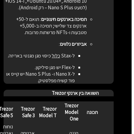
Ubuntu 20.04+, Android 10+, ו-iOS 14+
(למעט Nano S Plus – רק Android).
תמיכה בארנקים חיצוניים
:
תואם ל-50+
ארנקים צד שלישי; תמיכה ב-5,000+
מטבעות ו-NFTs מרשתות מרובות.
אביזרים נלווים
:
ל-Stax
כלול
כיסוי מגן מגנטי באריזה.
ל-Flex יש מגן סיליקון.
ל-Nano X ו- Nano S Plus יש קייס או
פוד קשיח מפלסטיק.
השוואה בין ארנקי Trezor
Trezor
Trezor
Trezor
Trezor
תכונה
Model
Safe 5
Safe 3
Model T
One
נוחות
הגנה
אבטחה
ואבטחה