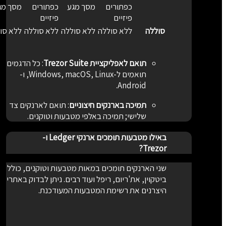
כפתורים
מסך מגע
כפתורים
מסך מגע
פיזיים
פיזיים
סוללה
ללא סוללה
ללא סוללה
ללא סוללה
ללא סול
תואם לאפליקציית Trezor Suite
:
כל הדגמים
תואמים ל-Windows, macOS, Linux, ו-
Android.
תמיכה בארנקים חיצוניים
:
תואם לארנקים צד
שלישי; תמיכה באלפי מטבעות וטוקנים.
באילו מטבעות תומכים ארנקי Ledger ו-
Trezor?
שני הארנקים תומכים במאות מטבעות וטוקנים, כולל
ביטקוין, את'ריום, ריפל ועוד רבים. ניתן לבדוק באתרי
היצרנים את רשימת המטבעות המעודכנת.