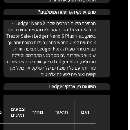
מהם ארנקי הקריפטו המומלצים?
הבחירה תלויה בצרכים שלך. Ledger Nano X ו-
Trezor Safe 5 הם מהמובילים והמאובטחים ביותר
בשוק, בעוד Ledger Nano S Plus ו-Trezor Safe
3 מתאים למי שמחפש פתרון בעלות נמוכה יותר אך
עם אבטחה מעולה. Ledger Flex מציעה חוויית
שימוש משודרגת עם מסך מגע מתקדמם וסוללה
חסכונית, Ledger Stax מציע חווית שימוש משודרגת
עוד יותר עם כל הפיצ'רים של הפלקס אך כולל מגן
קשיח ואופציה לטעינה אלחוטית.
השוואה בין ארנקי Ledger
צבעים
דגם
תיאור
מחיר
מס
זמינים