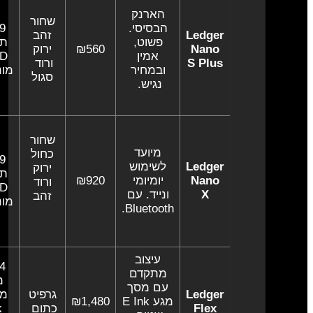
הארנק
שחור
הבסיסי.
Ledger
זהב
פשוט,
תצו
Nano
₪560
ירוק
אמין
ED
S Plus
ורוד
ובמחיר
מונו
סגול
נגיש.
שחור
מיועד
כחול
Ledger
לשימוש
ירוק
תצו
Nano
יומיומי
₪920
ורוד
ED
X
ונייד. עם
זהב
מונו
Bluetooth.
עיצוב
מתקדם
מס
עם מסך
Ledger
גרפיט
מגע E Ink
₪1,480
Flex
כתום