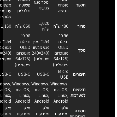
מסך מגע
תיאור
מוכחת
פשוטה
מקסימלי
צבעוני
ונגישה
וכלכלית
עם מסך
מגע צבעו
1,020
מחיר
480 ש"ח
660 ש"ח
1,180 ש"ח
ש"ח
0.96"
0.96"
תצוגת
1.54" מסך
תצוגת
1.54" 
OLED
מגע צבעוני
OLED
מגע צבעו
מסך
מונוכרום
(240×240
מונוכרום
×240
(128×64
פיקסלים)
(128×64
פיקסלים
פיקסלים)
פיקסלים)
Micro
חיבורים
USB-C
USB-C
USB-C
USB
ndows,
Windows,
Windows,
Windows,
תאימות
macOS,
macOS,
macOS,
macOS,
למערכות
Linux,
Linux,
Linux,
Linux,
Android
Android
Android
Android
אלפי
אלפי
אלפי
אלפי
תמיכה
מטבעות
מטבעות
מטבעות
מטבעות
במטבעות