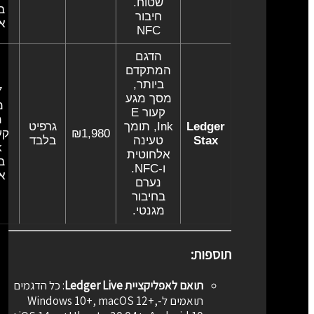
שטוח.
בגו
חיבור
אפ
NFC
הדגם
המתקדם
ביותר,
מסך מגע
מס
קעור E
מג
Ledger
Ink, תומך
גרפיט
₪1,980
Stax
טעינה
בלבד
אלחוטית
בגו
ו-NFC.
אפ
נערם
בחיבור
מגנטי.
תוספות:
תואם לאפליקציית Ledger Live
:
כל הדגמים
תואמים ל-Windows 10+, macOS 12+,