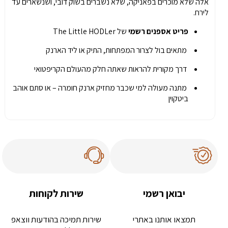
אלה שלא מוכרים בפאניקה, שלא נשברים בשוק דובי, ושנשארים עד
לירח.
פריט אספנים רשמי
של The Little HODLer
מתאים בול לצרור המפתחות, התיק או ליד הארנק
דרך מקורית להראות שאתה חלק מהעולם הקריפטואי
מתנה מעולה למי שכבר מחזיק ארנק חומרה – או סתם אוהב
ביטקוין
יבואן רשמי
שירות לקוחות
תמצאו אותנו באתרי
שירות תמיכה בהודעות ווצאפ