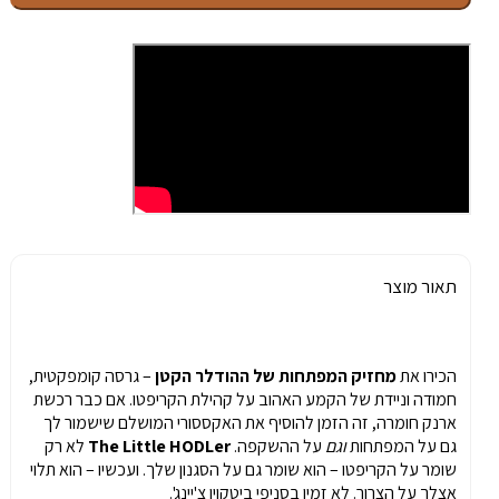
של
ההודלר
הקטן
תאור מוצר
הכירו את
מחזיק המפתחות של ההודלר הקטן
– גרסה קומפקטית,
חמודה וניידת של הקמע האהוב על קהילת הקריפטו. אם כבר רכשת
ארנק חומרה, זה הזמן להוסיף את האקססורי המושלם שישמור לך
גם על המפתחות
וגם
על ההשקפה.
The Little HODLer
לא רק
שומר על הקריפטו – הוא שומר גם על הסגנון שלך. ועכשיו – הוא תלוי
אצלך על הצרור. לא זמין בסניפי ביטקוין צ'יינג'.