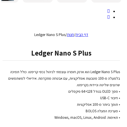
דף הבית
/
חנות
/
Ledger Nano S Plus
Ledger Nano S Plus
Ledger Nano S Plus
הוא
ארנק
חומרה
עוצמתי
לניהול
נכסי
קריפטו
.
כולל
תמיכה
בלמעלה
מ
-100
מטבעות
ואפליקציות
,
עם
אבטחה
מתקדמת
.
אידיאלי
למשתמשים
שרוצים
שליטה
וניידות
בקריפטו
.
•
מסך
OLED
בגודל
128×64
פיקסלים
•
חיבור
USB-C
•
תומך
ביותר
מ
-100
אפליקציות
•
מערכת
הפעלה
BOLOS
•
תאימות
: Windows, macOS, Linux, Android