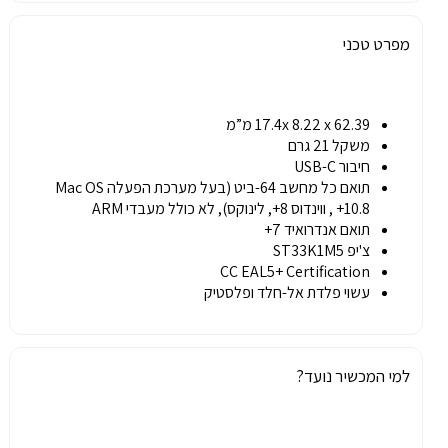
מפרט טכני
17.4x 8.22 x 62.39 מ”מ
משקל 21 גרם
חיבור USB-C
תואם כל מחשב 64-ביט (בעל מערכת הפעלה Mac OS
10.8+ , ווינדוס 8+, לינוקס), לא כולל מעבדי ARM
תואם אנדרואיד 7+
צ'יפ ST33K1M5
CC EAL5+ Certification
עשוי פלדת אל-חלד ופלסטיק
למי המכשיר נועד?