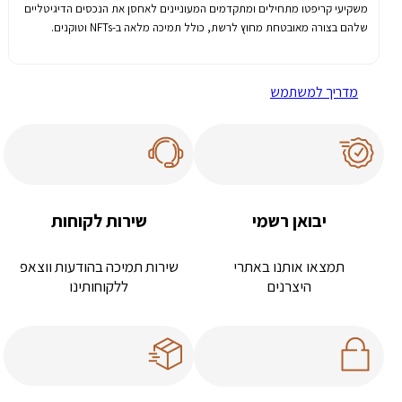
משקיעי
קריפטו
מתחילים
ומתקדמים
המעוניינים
לאחסן
את
הנכסים
הדיגיטליים
שלהם
בצורה
מאובטחת
מחוץ
לרשת
,
כולל
תמיכה
מלאה
ב
-NFTs
וטוקנים
.
מדריך למשתמש
יבואן רשמי
שירות לקוחות
תמצאו אותנו באתרי
שירות תמיכה בהודעות ווצאפ
היצרנים
ללקוחותינו