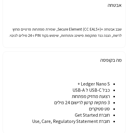
אבטחה
שבב
אבטחה
+Secure Element (CC EAL5+),
שמירת
מפתחות
פרטיים
מחוץ
לרשת
,
הגנה
נגד
מתקפות
פישינג
והתחזות
,
שימוש
בקוד
PIN
ו
-24
מילים
לגיבוי
.
מה בקופסה
Ledger Nano S +
כבל USB-C ל USB-A
רצועת מחזיק מפתחות
3 פתקיות קרטון לרישום 24 מילים
סט סטיקרים
חוברת Get Started
חוברת Use, Care, Regulatory Statement