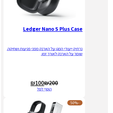
Ledger Nano S Plus Case
נרתיק ייעודי המגן על הארנק מפני פגיעות ושחיקה.
שומר על הארנק לאורך זמן.
₪
100
₪
200
המחיר
המחיר
הוסף לסל
הנוכחי
המקורי
היה:
הוא:
-50%
₪200.
₪100.