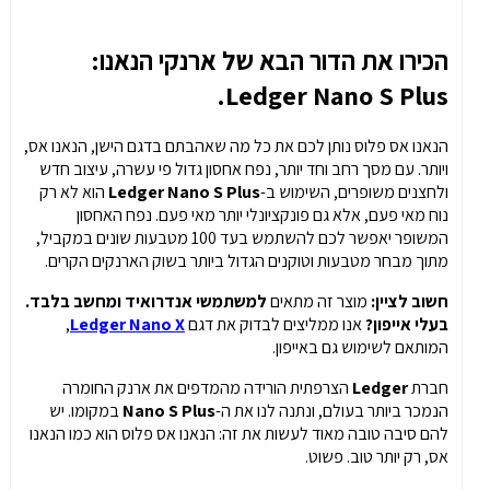
הכירו את הדור הבא של ארנקי הנאנו:
Ledger Nano S Plus.
הנאנו אס פלוס נותן לכם את כל מה שאהבתם בדגם הישן, הנאנו אס,
ויותר. עם מסך רחב וחד יותר, נפח אחסון גדול פי עשרה, עיצוב חדש
ולחצנים משופרים, השימוש ב-
Ledger Nano S Plus
הוא לא רק
נוח מאי פעם, אלא גם פונקציונלי יותר מאי פעם. נפח האחסון
המשופר יאפשר לכם להשתמש בעד 100 מטבעות שונים במקביל,
מתוך מבחר מטבעות וטוקנים הגדול ביותר בשוק הארנקים הקרים.
חשוב לציין:
מוצר זה מתאים
למשתמשי אנדרואיד ומחשב בלבד.
בעלי אייפון?
אנו ממליצים לבדוק את דגם
Ledger Nano X
,
המותאם לשימוש גם באייפון.
חברת
Ledger
הצרפתית הורידה מהמדפים את ארנק החומרה
הנמכר ביותר בעולם, ונתנה לנו את ה-
Nano S Plus
במקומו. יש
להם סיבה טובה מאוד לעשות את זה: הנאנו אס פלוס הוא כמו הנאנו
אס, רק יותר טוב. פשוט.