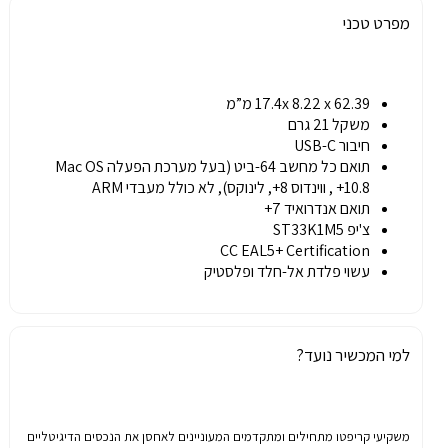
מפרט טכני
17.4x 8.22 x 62.39 מ”מ
משקל 21 גרם
חיבור USB-C
תואם כל מחשב 64-ביט (בעל מערכת הפעלה Mac OS
10.8+ , ווינדוס 8+, לינוקס), לא כולל מעבדי ARM
תואם אנדרואיד 7+
צ'יפ ST33K1M5
CC EAL5+ Certification
עשוי פלדת אל-חלד ופלסטיק
למי המכשיר נועד?
משקיעי
קריפטו
מתחילים
ומתקדמים
המעוניינים
לאחסן
את
הנכסים
הדיגיטליים