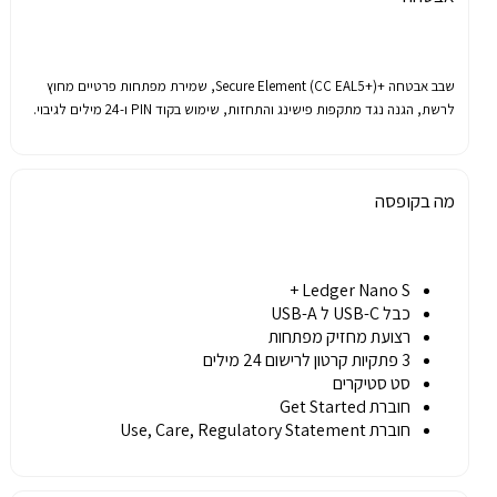
שבב
אבטחה
+Secure Element (CC EAL5+),
שמירת
מפתחות
פרטיים
מחוץ
לרשת
,
הגנה
נגד
מתקפות
פישינג
והתחזות
,
שימוש
בקוד
PIN
ו
-24
מילים
לגיבוי
.
מה בקופסה
Ledger Nano S +
כבל USB-C ל USB-A
רצועת מחזיק מפתחות
3 פתקיות קרטון לרישום 24 מילים
סט סטיקרים
חוברת Get Started
חוברת Use, Care, Regulatory Statement