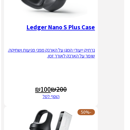
Ledger Nano S Plus Case
נרתיק ייעודי המגן על הארנק מפני פגיעות ושחיקה.
שומר על הארנק לאורך זמן.
₪
100
₪
200
המחיר
המחיר
הוסף לסל
הנוכחי
המקורי
היה:
הוא:
-50%
₪200.
₪100.