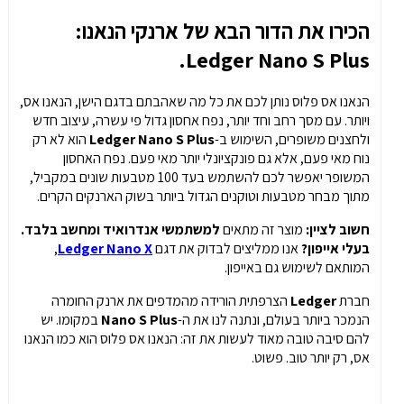
הכירו את הדור הבא של ארנקי הנאנו:
Ledger Nano S Plus.
הנאנו אס פלוס נותן לכם את כל מה שאהבתם בדגם הישן, הנאנו אס,
ויותר. עם מסך רחב וחד יותר, נפח אחסון גדול פי עשרה, עיצוב חדש
ולחצנים משופרים, השימוש ב-
Ledger Nano S Plus
הוא לא רק
נוח מאי פעם, אלא גם פונקציונלי יותר מאי פעם. נפח האחסון
המשופר יאפשר לכם להשתמש בעד 100 מטבעות שונים במקביל,
מתוך מבחר מטבעות וטוקנים הגדול ביותר בשוק הארנקים הקרים.
חשוב לציין:
מוצר זה מתאים
למשתמשי אנדרואיד ומחשב בלבד.
בעלי אייפון?
אנו ממליצים לבדוק את דגם
Ledger Nano X
,
המותאם לשימוש גם באייפון.
חברת
Ledger
הצרפתית הורידה מהמדפים את ארנק החומרה
הנמכר ביותר בעולם, ונתנה לנו את ה-
Nano S Plus
במקומו. יש
להם סיבה טובה מאוד לעשות את זה: הנאנו אס פלוס הוא כמו הנאנו
אס, רק יותר טוב. פשוט.