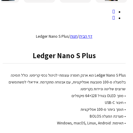
דף הבית
/
חנות
/
Ledger Nano S Plus
Ledger Nano S Plus
Ledger Nano S Plus
הוא
ארנק
חומרה
עוצמתי
לניהול
נכסי
קריפטו
.
כולל
תמיכה
בלמעלה
מ
-100
מטבעות
ואפליקציות
,
עם
אבטחה
מתקדמת
.
אידיאלי
למשתמשים
שרוצים
שליטה
וניידות
בקריפטו
.
•
מסך
OLED
בגודל
128×64
פיקסלים
•
חיבור
USB-C
•
תומך
ביותר
מ
-100
אפליקציות
•
מערכת
הפעלה
BOLOS
•
תאימות
: Windows, macOS, Linux, Android