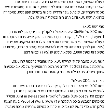
בעולם האמיתי, כאשר טוקניזציה היא הבחירה החשובה ביותר. עם
הארכיטקטורה ההיברידית הידידותית למפתחים, רשת XDC מאפשרת גשרי
ממסר היברידיים, יכולת פעולה הדדית וסופיות בלוקים ספונטנית. מאמר זה
בוחן את רשת XDC ודן ביתרונותיה ובמקרי השימוש שלה.
מהי רשת XDC?
רשת XDC של XinFin היא פרוטוקול בלוקצ'יין היברידי, מוכן לארגונים,
Layer-1, תואם EVM, בקוד פתוח, המתמחה בטוקניזציה עבור מימון מבוזר
בעולם האמיתי. היא משתמשת בסוג מיוחד של הוכחת השקעה מוקצנת
(XDPoS) לצורך קונצנזוס על מנת להבטיח זמני עסקה מהירים, עמלות גז
מינימליות ומעל 2,000 עסקאות לשנייה (TPS) יוצאות דופן.
רשת XDC מגובה על ידי קהילת XDC, מה שהוביל להקמת קרן XDC,
שהוקמה בשנת 2021 כדי לקדם את הצמיחה והאימוץ של XDC באמצעות
שיתוף פעולה עם קהילת מפתחים, מומחי סחר ויוצרי תוכן.
כיצד רשת XDC פועלת?
רשת XDC היא פלטפורמת בלוקצ'יין בעלת ביצועים גבוהים שנבנתה
לשימוש ארגוני במימון סחר ואסימון נכסים. היא משתמשת במנגנון
הקונצנזוס של XinFin Delegated Proof of Stake (XDPoS), הכולל
מאמתים המבצעים כמות קטנה של Proof of Work (PoW) בעת הצעת
בלוק חדש כדי להשיג קונצנזוס. שיטה זו מבטיחה שהרשת צורכת אנרגיה