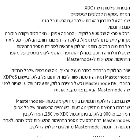
הבטחת שלמות רשת XDC.
המרת עסקאות לבלוקים לגיטימיים.
שמירה על סנכרון ההערות שלהם עם הרשת כל הזמן.
מנגנון תגמול
בכל איטרציה של 900 בלוקים – המכונה אפוק – נוצר בלוק נקודת ביקורת
אך ורק ליישום תהליכי תגמול. בלוק זה – המכונה חותם הבלוק – מכיל את
כל חתימות הבלוק. חותמי הבלוק אחראים לספירת מספר החתימות
שנשלחו לחוזה החכם במהלך התקופה, והתגמולים מבוססים על מספר
החתימות המשויכות ל-Masternode.
יוצרי הבלוקים נבחרים בסדר מעגלי ורציף, מה שמבטיח שלכל מחזיק
Masternode תהיה הזדמנות שווה ליצור ולחתום על בלוק. ביישום XDPoS
הנוכחי, אם Masternode נכשל ביצירת בלוק, יש עיכוב של 10 שניות לפני
שה-Masternode הבא ברצף מקבל את תורו.
יש גם מבנה חלוקת תגמולים בין מחזיקי מטבעות ו-Masternodes
שנבחרו בתמיכת מחזיקי מטבעות. בשנתיים הראשונות של כל אפוק
המורכב מ-900 בלוקים, ניתן תגמול XDC של 250, המחולק בין
Masternodes בהתבסס על מספר החתימות המשויכות לכל צומת. לאחר
תקופה זו, תגמולי Masternode מחולקים לשלושה חלקים: