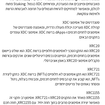
מאבטחים ומייצבים את המערכת, ומרוויחים XDC כגמול. Staking פתוח
לכולם, ומאפשר למחזיקים להרוויח תגמולים על תרומה לאבטחת הרשת
ולאימות עסקאות.
סטנדרטים של אסימוני XDC
קהילת XDC מעריכה יכולת פעולה הדדית, ומאמצת סטנדרטים של
אסימונים לחוזים חכמים ו-dApps ברשת XDC. אסימוני XDC עומדים
בתקנים הבאים:
XRC20
XRC20 הוא התקן הטכני לאסימונים חלופיים ברשת XDC. הוא שולט ביישום
אסימונים בחוזים חכמים, המייצגים נכסים דיגיטליים שונים. ארנקים ובורסות
מקבלים אסימוני XRC20 באופן אוניברסלי.
XRC721
XRC721 הוא תקן אסימונים לא חלופיים (NFTs) ברשת XDC. כתקן ליצירת
NFTs, הוא קובע את קו הבסיס לחוזים חכמים, ומבטיח בעלות, ניהול
ומסחר נאותים של פריטים ייחודיים.
XRC1155
XRC1155 מאחד את התקנים XRC20 ו-XRC721. אסימון רב-תקני זה
מאפשר יצירת אסימונים מרובים בתוך חוזה יחיד. עם XRC1155, חוזה חכם