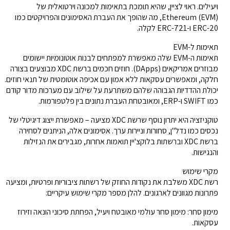
ויעילים. ראוי לציין, שהיא תומכת בתאימות למכונה וירטואלית של
Ethereum (EVM), מה שהופך את העברת האסימונים והפרויקטים כמו
ERC-20 ו-ERC-721 לקלה.
תאימות ל-EVM
תאימות ה-EVM שלה מאפשרת למפתחים לבנות אוטונומיות יישומים
מבוזרים אמריקאים (DApps). חוזים חכמים ברשת XDC מבוצעים בצורה
חלקה, ומאפשרים עסקאות ללא אמון עם אכיפה אוטומטית של תנאי חוזים.
יכולת ההדדיות הגבוהה שלהם משתרעת על שילוב עם מערכות מדור קודם
כמו SWIFT ו-ERP, ומאובטחת העברת נתונים בין פלטפורמות.
טוקניזציה היא יתרון נוסף שרשת XDC מציעה – מאפשרת ייצוג דיגיטלי של
נכסים כמו נדל"ן, סחורות וניירות ערך. אסימונים אלה, הניתנים לסחירה
ברשת XDC וברשתות בלוקצ'יין תואמות אחרות, מגבירים את הנזילות
והנגישות.
מקרי שימוש
רשת XDC משלבת את נקודות החוזק של רשתות ציבוריות ופרטיות, ומציעה
פתרונות מגוונים לארגונים. להלן מספר מקרי שימוש עיקריים:
מימון סחר: מימון סחר עולמי מאובטח ויעיל, הפחתת סיכוני הונאה וזירוז
עסקאות.