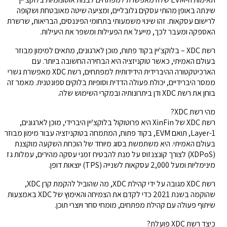
שינתה באופן מהותי עסקים גלובליים, ומציעה שיטה מאובטחת ושקופה
לרישום עסקאות. זהו שינוי משמעותי בתחומי הפיננסים, הבריאות, שרשרת
האספקה ומעבר לכך, מייעל את הפעילות ומשפר את היעילות.
רשת XDC – בלוקצ'יין בקוד פתוח, מוכן לארגונים, מתאים למימון מבוזר
בעולם האמיתי, כאשר טוקניזציה היא הבחירה החשובה ביותר. עם
הארכיטקטורה ההיברידית הידידותית למפתחים, רשת XDC מאפשרת גשרי
ממסר היברידיים, יכולת פעולה הדדית וסופיות בלוקים ספונטנית. מאמר זה
בוחן את רשת XDC ודן ביתרונותיה ובמקרי השימוש שלה.
מהי רשת XDC?
רשת XDC של XinFin היא פרוטוקול בלוקצ'יין היברידי, מוכן לארגונים,
Layer-1, תואם EVM, בקוד פתוח, המתמחה בטוקניזציה עבור מימון מבוזר
בעולם האמיתי. היא משתמשת בסוג מיוחד של הוכחת השקעה מוקצנת
(XDPoS) לצורך קונצנזוס על מנת להבטיח זמני עסקה מהירים, עמלות גז
מינימליות ומעל 2,000 עסקאות לשנייה (TPS) יוצאות דופן.
רשת XDC מגובה על ידי קהילת XDC, מה שהוביל להקמת קרן XDC,
שהוקמה בשנת 2021 כדי לקדם את הצמיחה והאימוץ של XDC באמצעות
שיתוף פעולה עם קהילת מפתחים, מומחי סחר ויוצרי תוכן.
כיצד רשת XDC פועלת?