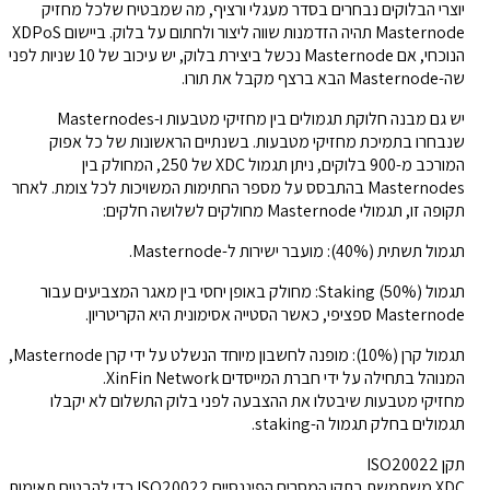
יוצרי הבלוקים נבחרים בסדר מעגלי ורציף, מה שמבטיח שלכל מחזיק
Masternode תהיה הזדמנות שווה ליצור ולחתום על בלוק. ביישום XDPoS
הנוכחי, אם Masternode נכשל ביצירת בלוק, יש עיכוב של 10 שניות לפני
שה-Masternode הבא ברצף מקבל את תורו.
יש גם מבנה חלוקת תגמולים בין מחזיקי מטבעות ו-Masternodes
שנבחרו בתמיכת מחזיקי מטבעות. בשנתיים הראשונות של כל אפוק
המורכב מ-900 בלוקים, ניתן תגמול XDC של 250, המחולק בין
Masternodes בהתבסס על מספר החתימות המשויכות לכל צומת. לאחר
תקופה זו, תגמולי Masternode מחולקים לשלושה חלקים:
תגמול תשתית (40%): מועבר ישירות ל-Masternode.
תגמול Staking (50%): מחולק באופן יחסי בין מאגר המצביעים עבור
Masternode ספציפי, כאשר הסטייה אסימונית היא הקריטריון.
תגמול קרן (10%): מופנה לחשבון מיוחד הנשלט על ידי קרן Masternode,
המנוהל בתחילה על ידי חברת המייסדים XinFin Network.
מחזיקי מטבעות שיבטלו את ההצבעה לפני בלוק התשלום לא יקבלו
תגמולים בחלק תגמול ה-staking.
תקן ISO20022
XDC משתמשת בתקן המסרים הפיננסיים ISO20022 כדי להבטיח תאימות