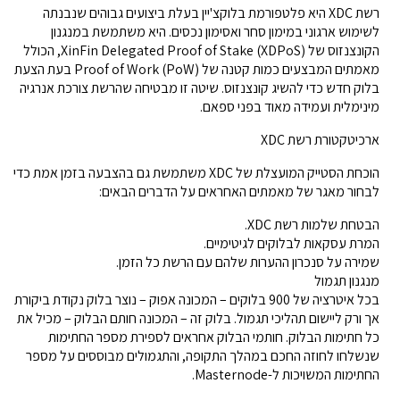
רשת XDC היא פלטפורמת בלוקצ'יין בעלת ביצועים גבוהים שנבנתה
לשימוש ארגוני במימון סחר ואסימון נכסים. היא משתמשת במנגנון
הקונצנזוס של XinFin Delegated Proof of Stake (XDPoS), הכולל
מאמתים המבצעים כמות קטנה של Proof of Work (PoW) בעת הצעת
בלוק חדש כדי להשיג קונצנזוס. שיטה זו מבטיחה שהרשת צורכת אנרגיה
מינימלית ועמידה מאוד בפני ספאם.
ארכיטקטורת רשת XDC
הוכחת הסטייק המועצלת של XDC משתמשת גם בהצבעה בזמן אמת כדי
לבחור מאגר של מאמתים האחראים על הדברים הבאים:
הבטחת שלמות רשת XDC.
המרת עסקאות לבלוקים לגיטימיים.
שמירה על סנכרון ההערות שלהם עם הרשת כל הזמן.
מנגנון תגמול
בכל איטרציה של 900 בלוקים – המכונה אפוק – נוצר בלוק נקודת ביקורת
אך ורק ליישום תהליכי תגמול. בלוק זה – המכונה חותם הבלוק – מכיל את
כל חתימות הבלוק. חותמי הבלוק אחראים לספירת מספר החתימות
שנשלחו לחוזה החכם במהלך התקופה, והתגמולים מבוססים על מספר
החתימות המשויכות ל-Masternode.