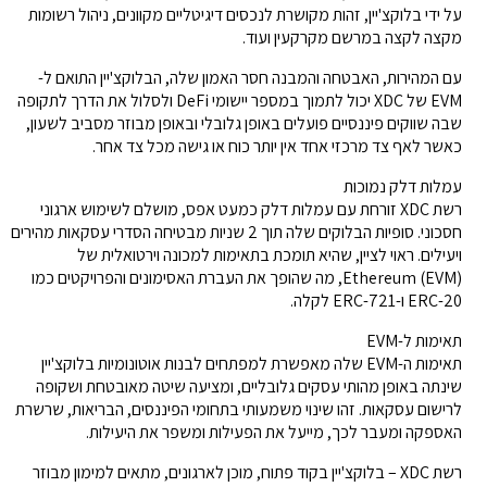
על ידי בלוקצ'יין, זהות מקושרת לנכסים דיגיטליים מקוונים, ניהול רשומות
מקצה לקצה במרשם מקרקעין ועוד.
עם המהירות, האבטחה והמבנה חסר האמון שלה, הבלוקצ'יין התואם ל-
EVM של XDC יכול לתמוך במספר יישומי DeFi ולסלול את הדרך לתקופה
שבה שווקים פיננסיים פועלים באופן גלובלי ובאופן מבוזר מסביב לשעון,
כאשר לאף צד מרכזי אחד אין יותר כוח או גישה מכל צד אחר.
עמלות דלק נמוכות
רשת XDC זורחת עם עמלות דלק כמעט אפס, מושלם לשימוש ארגוני
חסכוני. סופיות הבלוקים שלה תוך 2 שניות מבטיחה הסדרי עסקאות מהירים
ויעילים. ראוי לציין, שהיא תומכת בתאימות למכונה וירטואלית של
Ethereum (EVM), מה שהופך את העברת האסימונים והפרויקטים כמו
ERC-20 ו-ERC-721 לקלה.
תאימות ל-EVM
תאימות ה-EVM שלה מאפשרת למפתחים לבנות אוטונומיות בלוקצ'יין
שינתה באופן מהותי עסקים גלובליים, ומציעה שיטה מאובטחת ושקופה
לרישום עסקאות. זהו שינוי משמעותי בתחומי הפיננסים, הבריאות, שרשרת
האספקה ומעבר לכך, מייעל את הפעילות ומשפר את היעילות.
רשת XDC – בלוקצ'יין בקוד פתוח, מוכן לארגונים, מתאים למימון מבוזר