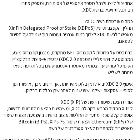
אחד יכול לייצג ולנהל מספר אינסופי של אסימונים, ומספק פתרון
רב-תכליתי ויעיל ברשת XDC.
כמה מאובטחת רשת XDC?
תהליך הקונצנזוס של XinFin Delegated Proof of Stake (XDPoS)
מאפשר לרשת XDC לצרוך רמות אנרגיה זעומות תוך שמירה על חסינות
לספאם.
בהתבסס על פרוטוקול קונצנזוס BFT מתקדם, מנגנון קונצנזוס מוצע
המבוסס על זיהוי פלילי (המכונה XDC 2.0) יבטיח אי-פיצול בבלוקצ'יין
הסופי כל עוד שיעור צמתי המאסטר האנטגוניסטים בכל תקופה נשאר
מתחת לשליש.
אימוץ XDC 2.0 יביא לזמן בלוק מהיר יותר, אך חשוב מכך, אישור הופך
לסופי – עסקאות יושלמו שש שניות לאחר שהן נכללות בבלוק.
אודות הצעת שיפור הרשת של XDC (XIP)
ל-XIP תפקיד מכריע בקהילת XDC, ומשמשים כהצעות לתכונות חדשות,
אוספים קלט טכני ומתעדים החלטות עיצוב ברשת. בהשפעת הצעות שיפור
של Ethereum (EIPs) והצעות שיפור של Bitcoin (BIPs), XIPs
מאפשרים למפתחים לעצב סטנדרטים של רשת.
בעודם מכסים מפרטי פרוטוקול ליבה, ממשקי API של לקוחות ותקני חוזים,