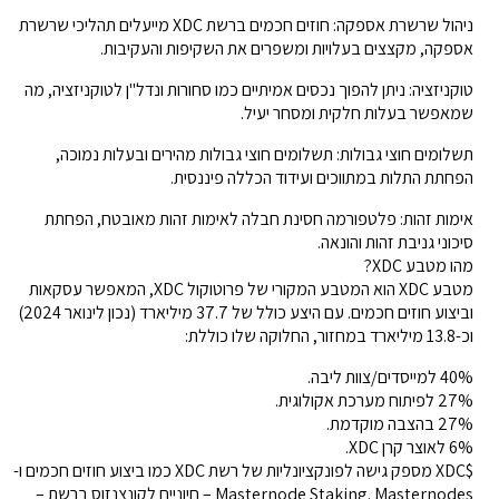
ניהול שרשרת אספקה: חוזים חכמים ברשת XDC מייעלים תהליכי שרשרת
אספקה, מקצצים בעלויות ומשפרים את השקיפות והעקיבות.
טוקניזציה: ניתן להפוך נכסים אמיתיים כמו סחורות ונדל"ן לטוקניזציה, מה
שמאפשר בעלות חלקית ומסחר יעיל.
תשלומים חוצי גבולות: תשלומים חוצי גבולות מהירים ובעלות נמוכה,
הפחתת התלות במתווכים ועידוד הכללה פיננסית.
אימות זהות: פלטפורמה חסינת חבלה לאימות זהות מאובטח, הפחתת
סיכוני גניבת זהות והונאה.
מהו מטבע XDC?
מטבע XDC הוא המטבע המקורי של פרוטוקול XDC, המאפשר עסקאות
וביצוע חוזים חכמים. עם היצע כולל של 37.7 מיליארד (נכון לינואר 2024)
וכ-13.8 מיליארד במחזור, החלוקה שלו כוללת:
40% למייסדים/צוות ליבה.
27% לפיתוח מערכת אקולוגית.
27% בהצבה מוקדמת.
6% לאוצר קרן XDC.
$XDC מספק גישה לפונקציונליות של רשת XDC כמו ביצוע חוזים חכמים ו-
Masternode Staking. Masternodes – חיוניים לקונצנזוס ברשת –