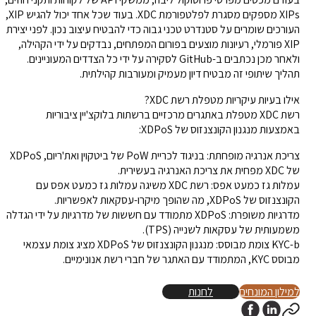
XIPs מספקים מסגרת לפלטפורמת XDC. בעוד שכל אחד יכול להגיש XIP,
העורכים שומרים על סטנדרט טכני גבוה כדי להבטיח עיצוב נכון. לפני יצירת
XIP פורמלי, רעיונות מוצעים בפורום המפתחים, נבדקים על ידי הקהילה,
ולאחר מכן נכתבים ב-GitHub לסקירה על ידי כל הצדדים המעוניינים.
תהליך שיתופי זה מבטיח דיון מעמיק ומעורבות קהילתית.
אילו בעיות עיקריות מטפלת רשת XDC?
רשת XDC מטפלת באתגרים מרכזיים ברשתות בלוקצ'יין ציבוריות
באמצעות מנגנון הקונצנזוס של XDPoS:
צריכת אנרגיה מופחתת: בניגוד לכריית PoW של ביטקוין ואת'ריום, XDPoS
של XDC מפחית את צריכת האנרגיה בעשירית.
עמלות גז כמעט אפס: רשת XDC משיגה עמלות גז כמעט אפס עם
הקונצנזוס של XDPoS, מה שהופך מיקרו-עסקאות לאפשריות.
מדרגיות משופרת: XDPoS מתמודד עם חששות של מדרגיות על ידי הגדלה
משמעותית של עסקאות לשנייה (TPS).
KYC-b צומת מבוסס: מנגנון הקונצנזוס של XDPoS מציג צומת עצמאי
מבוסס KYC, המתמודד עם האתגר של חברי רשת אנונימיים.
למילון המונחים
לחנות