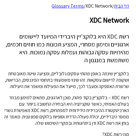
דף הבית
/
XDC Network
/
Glossary Terms
XDC Network
רשת XDC היא בלוקצ'יין היברידי המיועד ליישומים
ארגוניים ומימון מסחרי, המציע תכונות כמו חוזים חכמים,
מהירויות עסקה גבוהות ועמלות עסקה נמוכות. היא
משתמשת במנגנון ה
בלוקצ'יין שינתה באופן מהותי עסקים גלובליים, ומציעה שיטה מאובטחת
ושקופה לרישום עסקאות. זהו שינוי משמעותי בתחומי הפיננסים, הבריאות,
שרשרת האספקה ומעבר לכך, מייעל את הפעילות ומשפר את היעילות.
רשת XDC – בלוקצ'יין בקוד פתוח, מוכן לארגונים, מתאים למימון מבוזר
בעולם האמיתי, כאשר טוקניזציה היא הבחירה החשובה ביותר. עם
הארכיטקטורה ההיברידית הידידותית למפתחים, רשת XDC מאפשרת גשרי
ממסר היברידיים, יכולת פעולה הדדית וסופיות בלוקים ספונטנית. מאמר זה
בוחן את רשת XDC ודן ביתרונותיה ובמקרי השימוש שלה.
מהי רשת XDC?