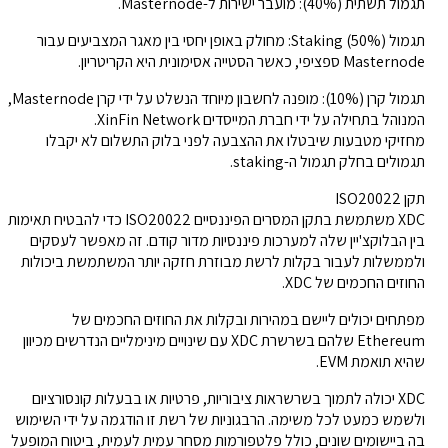
תגמול תשתית (40%): מועבר ישירות ל-Masternode.
תגמול Staking (50%): מחולק באופן יחסי בין מאגר המצביעים עבור
Masternode ספציפי, כאשר הסטייה אסימונית היא הקריטריון.
תגמול קרן (10%): מופנה לחשבון מיוחד הנשלט על ידי קרן Masternode,
המנוהל בתחילה על ידי חברת המייסדים XinFin Network.
מחזיקי מטבעות שיבטלו את ההצבעה לפני בלוק התשלום לא יקבלו
תגמולים בחלק תגמול ה-staking.
תקן ISO20022
XDC משתמשת בתקן המסרים הפיננסיים ISO20022 כדי להבטיח תאימות
בין הבלוקצ'יין שלה למערכות פיננסיות מדור קודם. זה מאפשר לעסקים
ולממשלות לעבור בקלות לרשת מבוזרת חזקה יותר המשתמשת ביכולות
החוזים החכמים של XDC.
מפתחים יכולים ליישם במהירות ובקלות את החוזים החכמים של
Ethereum שלהם בשרשרת XDC עם שינויים מינימליים הנדרשים מכיוון
שהיא תואמת EVM.
XDC יכולה לתמוך בשרשראות ציבוריות, פרטיות או בבעלות קונסורציום
ולשמש כמעט לכל משימה. הרבגוניות של רשת זו הודגמה על ידי השימוש
בה ביישומים שונים, כולל פלטפורמות מסחר עמית לעמית, ביטוח המופעל