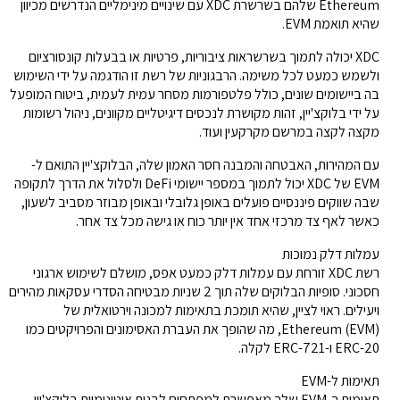
Ethereum שלהם בשרשרת XDC עם שינויים מינימליים הנדרשים מכיוון
שהיא תואמת EVM.
XDC יכולה לתמוך בשרשראות ציבוריות, פרטיות או בבעלות קונסורציום
ולשמש כמעט לכל משימה. הרבגוניות של רשת זו הודגמה על ידי השימוש
בה ביישומים שונים, כולל פלטפורמות מסחר עמית לעמית, ביטוח המופעל
על ידי בלוקצ'יין, זהות מקושרת לנכסים דיגיטליים מקוונים, ניהול רשומות
מקצה לקצה במרשם מקרקעין ועוד.
עם המהירות, האבטחה והמבנה חסר האמון שלה, הבלוקצ'יין התואם ל-
EVM של XDC יכול לתמוך במספר יישומי DeFi ולסלול את הדרך לתקופה
שבה שווקים פיננסיים פועלים באופן גלובלי ובאופן מבוזר מסביב לשעון,
כאשר לאף צד מרכזי אחד אין יותר כוח או גישה מכל צד אחר.
עמלות דלק נמוכות
רשת XDC זורחת עם עמלות דלק כמעט אפס, מושלם לשימוש ארגוני
חסכוני. סופיות הבלוקים שלה תוך 2 שניות מבטיחה הסדרי עסקאות מהירים
ויעילים. ראוי לציין, שהיא תומכת בתאימות למכונה וירטואלית של
Ethereum (EVM), מה שהופך את העברת האסימונים והפרויקטים כמו
ERC-20 ו-ERC-721 לקלה.
תאימות ל-EVM
תאימות ה-EVM שלה מאפשרת למפתחים לבנות אוטונומיות בלוקצ'יין