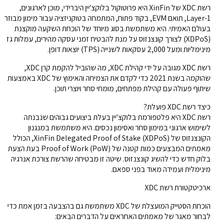
רשת XDC של XinFin היא פרוטוקול בלוקצ'יין היברידי, מוכן לארגונים,
Layer-1, תואם EVM, בקוד פתוח, המתמחה בטוקניזציה עבור מימון מבוזר
בעולם האמיתי. היא משתמשת בסוג מיוחד של הוכחת השקעה מוקצנת
(XDPoS) לצורך קונצנזוס על מנת להבטיח זמני עסקה מהירים, עמלות גז
מינימליות ומעל 2,000 עסקאות לשנייה (TPS) יוצאות דופן.
רשת XDC מגובה על ידי קהילת XDC, מה שהוביל להקמת קרן XDC,
שהוקמה בשנת 2021 כדי לקדם את הצמיחה והאימוץ של XDC באמצעות
שיתוף פעולה עם קהילת מפתחים, מומחי סחר ויוצרי תוכן.
כיצד רשת XDC פועלת?
רשת XDC היא פלטפורמת בלוקצ'יין בעלת ביצועים גבוהים שנבנתה
לשימוש ארגוני במימון סחר ואסימון נכסים. היא משתמשת במנגנון
הקונצנזוס של XinFin Delegated Proof of Stake (XDPoS), הכולל
מאמתים המבצעים כמות קטנה של Proof of Work (PoW) בעת הצעת
בלוק חדש כדי להשיג קונצנזוס. שיטה זו מבטיחה שהרשת צורכת אנרגיה
מינימלית ועמידה מאוד בפני ספאם.
ארכיטקטורת רשת XDC
הוכחת הסטייק המועצלת של XDC משתמשת גם בהצבעה בזמן אמת כדי
לבחור מאגר של מאמתים האחראים על הדברים הבאים: