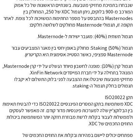
שנבחרו בתמיכת מחזיקי מטבעות. בשנתיים הראשונות של כל אפוק
המורכב מ-900 בלוקים, ניתן תגמול XDC של 250, המחולק בין
Masternodes בהתבסס על מספר החתימות המשויכות לכל צומת. לאחר
תקופה זו, תגמולי Masternode מחולקים לשלושה חלקים:
תגמול תשתית (40%): מועבר ישירות ל-Masternode.
תגמול Staking (50%): מחולק באופן יחסי בין מאגר המצביעים עבור
Masternode ספציפי, כאשר הסטייה אסימונית היא הקריטריון.
תגמול קרן (10%): מופנה לחשבון מיוחד הנשלט על ידי קרן Masternode,
המנוהל בתחילה על ידי חברת המייסדים XinFin Network.
מחזיקי מטבעות שיבטלו את ההצבעה לפני בלוק התשלום לא יקבלו
תגמולים בחלק תגמול ה-staking.
תקן ISO20022
XDC משתמשת בתקן המסרים הפיננסיים ISO20022 כדי להבטיח תאימות
בין הבלוקצ'יין שלה למערכות פיננסיות מדור קודם. זה מאפשר לעסקים
ולממשלות לעבור בקלות לרשת מבוזרת חזקה יותר המשתמשת ביכולות
החוזים החכמים של XDC.
מפתחים יכולים ליישם במהירות ובקלות את החוזים החכמים של