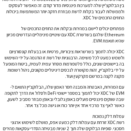
בין הבלוקצ'יין שלה למערכות פיננסיות מדור קודם. זה מאפשר לעסקים
ולממשלות לעבור בקלות לרשת מבוזרת חזקה יותר המשתמשת ביכולות
החוזים החכמים של XDC.
מפתחים יכולים ליישם במהירות ובקלות את החוזים החכמים של
Ethereum שלהם בשרשרת XDC עם שינויים מינימליים הנדרשים מכיוון
שהיא תואמת EVM.
XDC יכולה לתמוך בשרשראות ציבוריות, פרטיות או בבעלות קונסורציום
ולשמש כמעט לכל משימה. הרבגוניות של רשת זו הודגמה על ידי השימוש
בה ביישומים שונים, כולל פלטפורמות מסחר עמית לעמית, ביטוח המופעל
על ידי בלוקצ'יין, זהות מקושרת לנכסים דיגיטליים מקוונים, ניהול רשומות
מקצה לקצה במרשם מקרקעין ועוד.
עם המהירות, האבטחה והמבנה חסר האמון שלה, הבלוקצ'יין התואם ל-
EVM של XDC יכול לתמוך במספר יישומי DeFi ולסלול את הדרך לתקופה
שבה שווקים פיננסיים פועלים באופן גלובלי ובאופן מבוזר מסביב לשעון,
כאשר לאף צד מרכזי אחד אין יותר כוח או גישה מכל צד אחר.
עמלות דלק נמוכות
רשת XDC זורחת עם עמלות דלק כמעט אפס, מושלם לשימוש ארגוני
חסכוני. סופיות הבלוקים שלה תוך 2 שניות מבטיחה הסדרי עסקאות מהירים