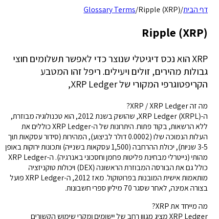
דף הבית
/
Ripple (XRP)
/
Glossary Terms
Ripple (XRP)
XRP הוא נכס דיגיטלי שנוצר כדי לאפשר תשלומים חוצי
גבולות מהירים, זולים ויעילים. ריפל זהו המטבע
הקריפטוגרפי המקורי של XRP Ledger,
מה זה XRP / XRP Ledger?
ה-XRP Ledger (XRPL), שהושק בשנת 2012, הוא טכנולוגיה מבוזרת,
ללא הרשאות, בקוד פתוח. היתרונות של ה-XRP Ledger כוללים את
העלות הנמוכה שלו (0.0002 דולר לביצוע), המהירות (סידור עסקאות תוך
3-5 שניות), יכולת ההרחבה (1,500 עסקאות בשנייה) ותכונות ירוקות באופן
מהותי (נייטרלי מבחינת פליטות פחמן וחסכוני באנרגיה). ה-XRP Ledger
כולל גם את הבורסה המבוזרת הראשונה (DEX) ויכולות טוקניזציה
מותאמות אישית המובנות בפרוטוקול. מאז 2012, ה-XRP Ledger פועל
בצורה אמינה, לאחר שסגר 70 מיליון ספרי חשבונות.
מה מייחד את XRP?
XRP Ledger מציג מגוון רחב של יישומים ומקרי שימוש הקשורים