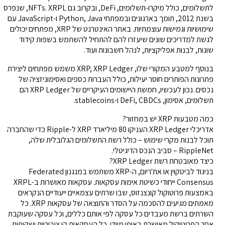
לתשלומים, כולל מיקרו-תשלומים, DeFi, ובקרוב גם NFTs. XRPL, שנפרס
בשנת 2012, תומך בארגונים ובמפתחי Python, Java ו-JavaScript עם
שימושיות וגמישות עוצמתיות. באתר האינטרנט של XRP, מפתחים יכולים
לגשת למדריכים שונים שיעזרו להם להתחיל להשתמש בשפות קידוד
שונות, לבנות אפליקציות, לנהל חשבונות ועוד.
בנוסף למטבע המקורי שלו, XRP, XRP Ledger משמש מפתחים ליצירת
פתרונות הפותרים חוסר יעילות, כולל העברות כספים ואסימוניזציה של
נכסים. נכון לעכשיו, חמשת היישומים העיקריים של XRP Ledger הם
תשלומים, אסימון, DeFi, CBDCs ו-stablecoins.
כמה מטבעות XRP יש במחזור?
אדריכלי XRP Ledger העניקו 80 מיליארד XRP ל-Ripple כדי שהחברה
תוכל לבנות מקרי שימוש – כולל רשת התשלומים הגלובלית שלה,
RippleNet – סביב הנכס הדיגיטלי.
כיצד מאובטחת רשת XRP Ledger?
בניגוד לביטקוין או את'ריום, ה-XRP משתמש במנגנון Federated
Consensus ייחודי כשיטת אימות עסקאות. עסקאות מאושרות ב-XRPL
באמצעות פרוטוקול קונצנזוס, שבו שרתים עצמאיים ייעודיים הנקראים
מאמתים מגיעים להסכמה על הסדר והתוצאה של עסקאות XRP. כל
השרתים ברשת מעבדים כל עסקה לפי אותם כללים, וכל עסקה שעוקבת
אחר הפרוטוקול מאושרת באופן מיידי. כל העסקאות הן ציבוריות ושקופות,