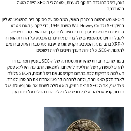
זאת, ריפל התנגדה בתוקף לטענות, וטענה כי ה-SEC הייתה מוטה
בהערכתה.
ה-SEC משתמשת ב"מבחן האווי", המבוסס על פסיקת בית המשפט העליון
בתיק SEC נגד W.J. Howey Co משנת 1946, כדי לקבוע האם מטבע
קריפטוגרפי הוא נייר ערך. נכס נחשב לנייר ערך אם הוא נמכר בציפייה
לקבל רווחים ממאמציהם של צדדים אחרים. בהתבסס על הגדרת הוועדה
ל-XRP בתביעתה, המטבע הקריפטוגרפי יעבור את מבחן האווי, ובהתאם
לתקנות ה-SEC, כל ניירות הערך חייבים להיות רשומים.
בעוד שרוב החברות שהיו תחת מטרתה של ה-SEC בעניין דומה בחרו
להגיע לפשרה, ריפל החליטה להילחם. לתוצאות התביעה יהיו ללא ספק
השלכות מרחיקות לכת בתחום הקריפטו. אם ריפל תנצח, ה-SEC עלולה
לאבד חלק מאמינותה, ולתת לחברות קריפטו אחרות את הביטחון למרוד.
מצד שני, אם ה-SEC תנצח בתיק, היא עלולה לשנות את אופן פעולתן של
חברות קריפטו ולהביא לגל חדש של כללי רישום החלים על ניירות ערך.