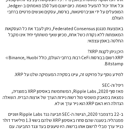
וכל אחד יכול להפעיל מאמת. כיום ישנם מעל 150 מאמתים ב-ledger,
המופעלים על ידי אוניברסיטאות, בורסות, עסקים ואנשים פרטיים ברחבי
העולם.
באמצעות מנגנון Federated Consensus, ניתן לעבד את כל העסקאות
המאומתות ללא נקודת כשל אחת, מכיוון שאף משתתף יחיד אינו מקבל
החלטה באופן עצמאי.
היכן ניתן לקנות XRP?
XRP רשום בבורסות CeFi רבות ברחבי העולם, כולל Binance, Huobi ו-
Bitstamp.
למידע נוסף על פרויקט זה, עיינו בסקירה המעמיקה שלנו על XRP.
ריפל וה-SEC
מאז סוף 2020, Ripple Labs, המשתמשת באסימון XRP במוצריה,
נמצאת במאבק משפטי מול רשות ניירות הערך של ארצות הברית. השאלה
הגדולה היא האם XRP הוא נייר ערך או לא.
ב-22 בדצמבר 2020, הגישה ה-SEC תביעה נגד Ripple Labs ושניים
ממנהליה בטענה שהם סחרו באסימון XRP שלהם בשווי 1.3 מיליארד דולר
כנייר ערך מבלי לרשום אותו ברשות. היו טיעונים בעד ונגד התביעה. עם