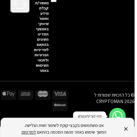
מאשר/ת
קבלת
מידע
וחומר
שיווקי
באמצעי
המדיה
השונים
בהתאם
למדיניות
הפרטיות
ולתנאי
השימוש
באתר
© כל הזכויות שמורות ל
CRYPTOMAN 2026
היי קריפטומן
אנו משתמשים בקבצי קוקיז לשיפור חווית הגלישה.
×
המשך שימוש באתר מהווה הסכמה בהתאם
למדיניות