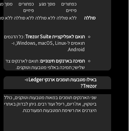
כפתורים
מסך מגע
כפתורים
מסך מגע
פיזיים
פיזיים
סוללה
ללא סוללה
ללא סוללה
ללא סוללה
ללא סול
תואם לאפליקציית Trezor Suite
:
כל הדגמים
תואמים ל-Windows, macOS, Linux, ו-
Android.
תמיכה בארנקים חיצוניים
:
תואם לארנקים צד
שלישי; תמיכה באלפי מטבעות וטוקנים.
באילו מטבעות תומכים ארנקי Ledger ו-
Trezor?
שני הארנקים תומכים במאות מטבעות וטוקנים, כולל
ביטקוין, את'ריום, ריפל ועוד רבים. ניתן לבדוק באתרי
היצרנים את רשימת המטבעות המעודכנת.