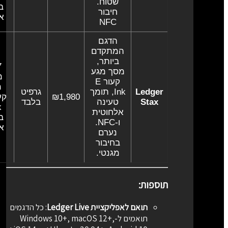
שטוח.
בגו
חיבור
אפ
NFC
הדגם
המתקדם
ביותר,
מסך מגע
מס
קעור E
מג
Ledger
Ink, תומך
גרפיט
₪1,980
Stax
טעינה
בלבד
אלחוטית
בגו
ו-NFC.
אפ
נערם
בחיבור
מגנטי.
תוספות:
תואם לאפליקציית Ledger Live
:
כל הדגמים
תואמים ל-Windows 10+, macOS 12+,