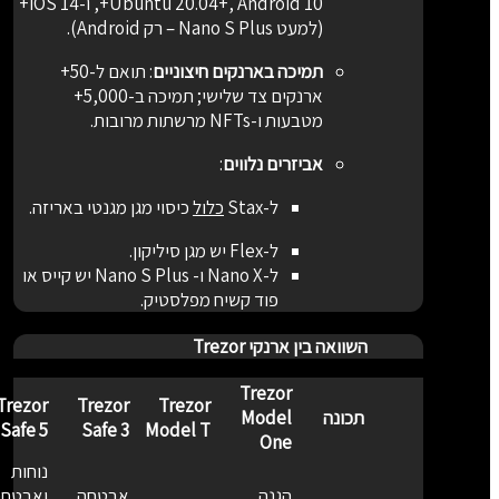
Ubuntu 20.04+, Android 10+, ו-iOS 14+
(למעט Nano S Plus – רק Android).
תמיכה בארנקים חיצוניים
:
תואם ל-50+
ארנקים צד שלישי; תמיכה ב-5,000+
מטבעות ו-NFTs מרשתות מרובות.
אביזרים נלווים
:
ל-Stax
כלול
כיסוי מגן מגנטי באריזה.
ל-Flex יש מגן סיליקון.
ל-Nano X ו- Nano S Plus יש קייס או
פוד קשיח מפלסטיק.
השוואה בין ארנקי Trezor
Trezor
Trezor
Trezor
Trezor
תכונה
Model
Safe 5
Safe 3
Model T
One
נוחות
הגנה
אבטחה
ואבטחה