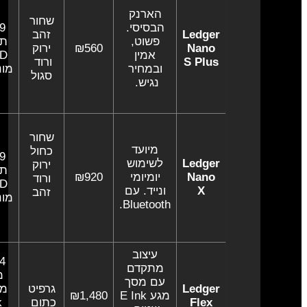
הארנק
שחור
הבסיסי.
Ledger
זהב
פשוט,
תצו
Nano
₪560
ירוק
אמין
ED
S Plus
ורוד
ובמחיר
מונו
סגול
נגיש.
שחור
מיועד
כחול
Ledger
לשימוש
ירוק
תצו
Nano
יומיומי
₪920
ורוד
ED
X
ונייד. עם
זהב
מונו
Bluetooth.
עיצוב
מתקדם
מס
עם מסך
Ledger
גרפיט
מגע E Ink
₪1,480
Flex
כתום