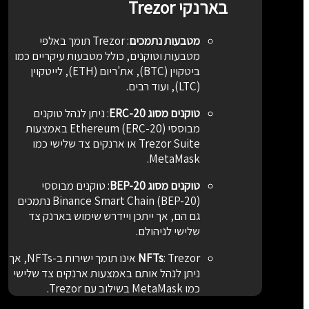
בארנקי Trezor
מטבעות נתמכים
:
Trezor תומך באלפי
מטבעות וטוקנים, כולל מטבעות עיקריים כמו
ביטקוין (BTC), את'ריום (ETH), לייטקוין
(LTC), ועוד רבים.
טוקנים מסוג ERC-20
:
ניתן לנהל טוקנים
מבוססי Ethereum (ERC-20) באמצעות
Trezor Suite או ארנקים צד שלישי כמו
MetaMask.
טוקנים מסוג BEP-20
:
טוקנים מבוססי
Binance Smart Chain (BEP-20) נתמכים
גם הם, אך ייתכן ויידרש שימוש בארנק צד
שלישי לניהולם.
:
NFTs
Trezor אינו תומך ישירות ב-NFTs, אך
ניתן לנהל אותם באמצעות ארנקים צד שלישי
כמו MetaMask בשילוב עם Trezor.