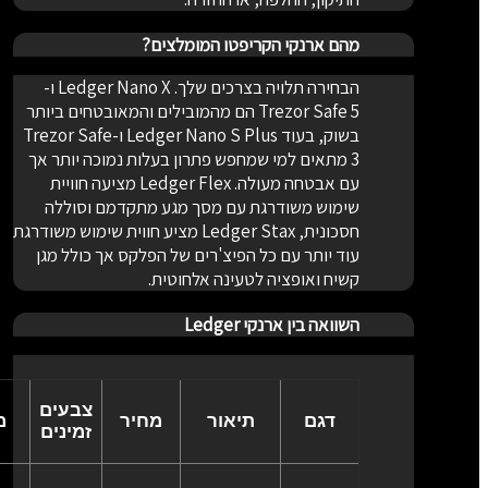
מהם ארנקי הקריפטו המומלצים?
הבחירה תלויה בצרכים שלך. Ledger Nano X ו-
Trezor Safe 5 הם מהמובילים והמאובטחים ביותר
בשוק, בעוד Ledger Nano S Plus ו-Trezor Safe
3 מתאים למי שמחפש פתרון בעלות נמוכה יותר אך
עם אבטחה מעולה. Ledger Flex מציעה חוויית
שימוש משודרגת עם מסך מגע מתקדמם וסוללה
חסכונית, Ledger Stax מציע חווית שימוש משודרגת
עוד יותר עם כל הפיצ'רים של הפלקס אך כולל מגן
קשיח ואופציה לטעינה אלחוטית.
השוואה בין ארנקי Ledger
צבעים
דגם
תיאור
מחיר
מס
זמינים