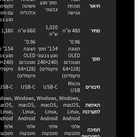
מסך מגע
תיאור
מוכחת
פשוטה
מקסימלי
צבעוני
ונגישה
וכלכלית
עם מסך
מגע צבעו
1,020
מחיר
480 ש"ח
660 ש"ח
1,180 ש"ח
ש"ח
0.96"
0.96"
תצוגת
1.54" מסך
תצוגת
1.54" 
OLED
מגע צבעוני
OLED
מגע צבעו
מסך
מונוכרום
(240×240
מונוכרום
×240
(128×64
פיקסלים)
(128×64
פיקסלים
פיקסלים)
פיקסלים)
Micro
חיבורים
USB-C
USB-C
USB-C
USB
ndows,
Windows,
Windows,
Windows,
תאימות
macOS,
macOS,
macOS,
macOS,
למערכות
Linux,
Linux,
Linux,
Linux,
Android
Android
Android
Android
אלפי
אלפי
אלפי
אלפי
תמיכה
מטבעות
מטבעות
מטבעות
מטבעות
במטבעות