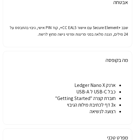
אבטחה
שבב
+Secure Element
עם
אישור
CC EAL5+,
קוד
PIN
אישי
,
גיבוי
בהתבסס
על
24
מילים
,
הגנה
מלאה
בפני
פריצות
ופרטי
גישה
מחוץ
לרשת
.
מה בקופסה
ארנק Ledger Nano X
כבל USB-C ל USB-A
חוברת קצרה "Getting Started"
3x דף לכתיבת מילות הגיבוי
רצועה לנשיאה
מפרט טכני