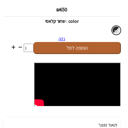
₪
650
color
: שחור קלאסי
נקה
כמות
הוספה לסל
של
Ledger
Nano
X
תאור מוצר