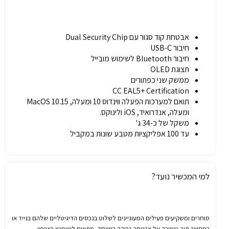
אבטחת קוד סגור עם Dual Security Chip
חיבור USB-C
חיבור Bluetooth לשימוש מובייל
תצוגת OLED
ממשק שני כפתורים
CC EAL5+ Certification
תואם למערכות הפעלה ווינדוס 10 ומעלה, MacOS 10.15
ומעלה, אנדרואיד, iOS ולינוקס.
משקל של כ-34 ג'
עד 100 אפליקציות מטבע שונות במקביל
למי המכשיר נועד?
סוחרים
ומשקיעים
פעילים
המעוניינים
לשלוט
בנכסים
הדיגיטליים
שלהם
בנייד
או
במחשב
תוך
שמירה
על
אבטחה
גבוהה
במיוחד,
מתאים לשימוש באייפון.