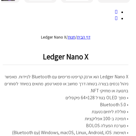
דף הבית
/
חנות
/
Ledger Nano X
Ledger Nano X
Ledger Nano X הוא ארנק קריפטו פרימיום עם Bluetooth לניידות. מאפשר
ניהול נכסים בצורה בטוחה דרך מחשב או סמארטפון. מתאים במיוחד לסוחרים
בתנועה או מחזיקי NFT.
• מסך OLED בגודל 128×64 פיקסלים
• Bluetooth 5.0
• סוללת ליתיום נטענת
• תמיכה ב-100 אפליקציות
• מערכת הפעלה BOLOS
• תאימות: Windows, macOS, Linux, Android, iOS (עם Bluetooth)