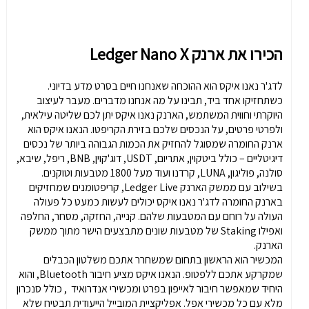
הכירו את ארנק Ledger Nano X
לדג'ר נאנו איקס הוא ההוכחה שאנחנו חיים בסרט מדע בדיוני.
כשתחזיקו אחד ביד, תבינו על מה אנחנו מדברים. מעבר לעיצוב
היוקרתי וחווית המשתמש, הארנק נאנו איקס יתן לכם שליטה עילאית,
ולפרטי פרטים, על הנכסים שלכם בזירת הקריפטו. הנאנו איקס הוא
ארנק החומרה שמסוגל להחזיק את הכמות הגבוהה ביותר של נכסים
דיגיטליים – כולל ביטקוין, אתריום, USDT, דוג'קוין, BNB, ריפל, שיבא,
סולנה, פוליגון, LUNA, קרדנו ועוד מעל 1800 מטבעות וטוקנים.
בשילוב עם ממשק הארנק Ledger Live, קריפטומנים שמחזיקים
בארנק החומרה לדג'ר נאנו איקס יכולים לעשות כמעט כל פעולה
העולה על רוחם עם המטבעות שלהם. קנייה, החזקה, מסחר, החלפה
ואפילו Staking של מטבעות שונים מתבצעים הישר מתוך ממשק
הארנק.
המכשיר הוא הראשון בתחום שמשחרר אתכם משלטון הכבלים
שמקרקע אתכם ללפטופ. הנאנו איקס מציע חיבור Bluetooth, והוא
היחיד שמאפשר חיבור לאייפון בפרט ומכשירי אנדרואיד , כולל סנכרון
מלא עם כל מכשירי אפל. אפליקציית המובייל הייעודית תבטיח שלא